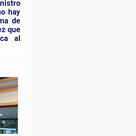
nistro
mo hay
ema de
ez que
ca al