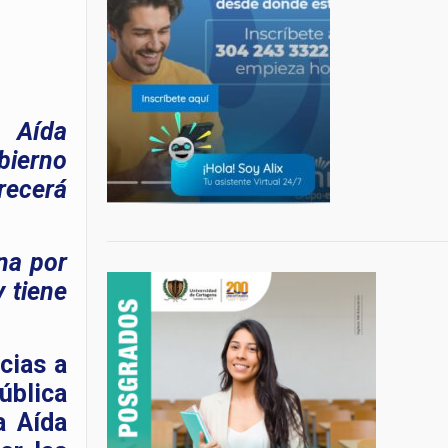
e Aída
bierno
recerá
ena por
y tiene
cias a
ública
a Aída