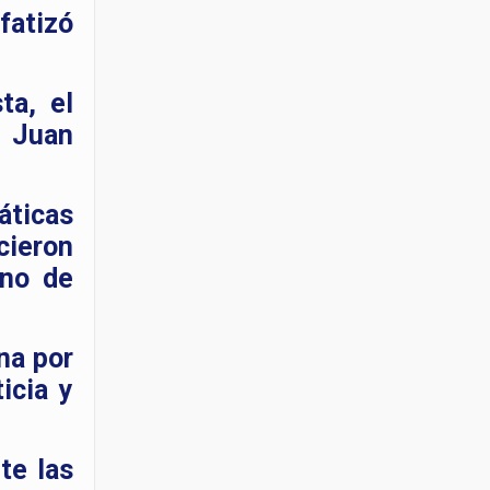
fatizó
ta, el
e Juan
áticas
icieron
rno de
na por
icia y
te las