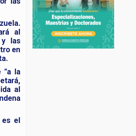
or las
zuela.
ará al
 y las
stro en
ta.
 “a la
etará,
ida al
ondena
 es el