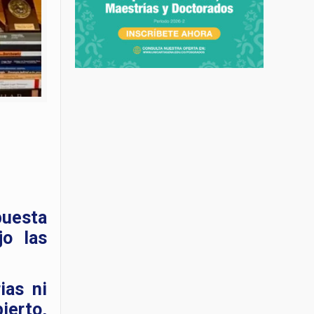
puesta
jo las
ias ni
ierto,