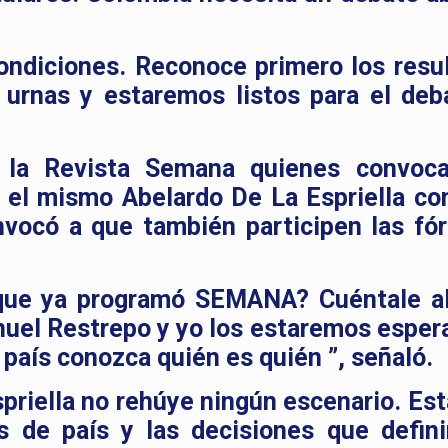
ondiciones. Reconoce primero los resu
 urnas y estaremos listos para el deba
e la Revista Semana quienes convoc
 el mismo Abelardo De La Espriella co
nvocó a que también participen las fó
que ya programó SEMANA? Cuéntale al
uel Restrepo y yo los estaremos esper
l país conozca quién es quién ”, señaló.
riella no rehúye ningún escenario. Está
s de país y las decisiones que defini