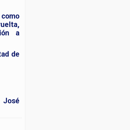
e como
uelta,
ción a
tad de
y José