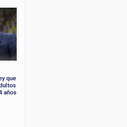
ey que
dultos
4 años