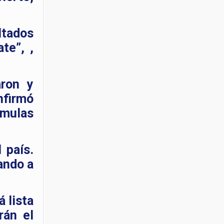
ltados
te”, ,
aron y
nfirmó
rmulas
 país.
ando a
 lista
rán el