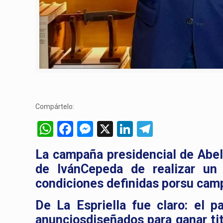
Compártelo:
WhatsApp
Facebook
Messenger
X
LinkedIn
Telegram
La campaña presidencial de Abel
de IvánCepeda de realizar un
condiciones definidas porsu cam
De La Espriella fue claro: el p
anunciosdiseñados para ganar tit