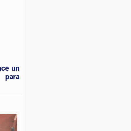
ace un
s para