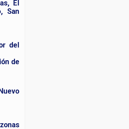
as, El
o, San
or del
ión de
 Nuevo
 zonas