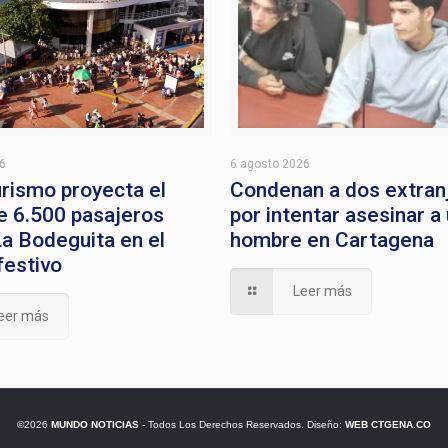
26
6 agosto 2026
rismo proyecta el
Condenan a dos extran
e 6.500 pasajeros
por intentar asesinar a
a Bodeguita en el
hombre en Cartagena
festivo
Leer más
eer más
©2026
MUNDO NOTICIAS
- Todos Los Derechos Reservados. Diseño:
WEB CTGENA.CO