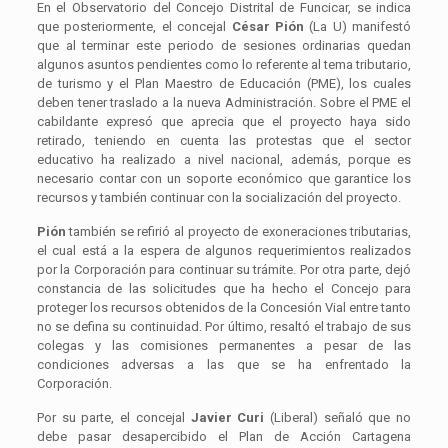
En el Observatorio del Concejo Distrital de Funcicar, se indica
que posteriormente, el concejal
César
Pión
(La U) manifestó
que al terminar este periodo de sesiones ordinarias quedan
algunos asuntos pendientes como lo referente al tema tributario,
de turismo y el Plan Maestro de Educación (PME), los cuales
deben tener traslado a la nueva Administración. Sobre el PME el
cabildante expresó que aprecia que el proyecto haya sido
retirado, teniendo en cuenta las protestas que el sector
educativo ha realizado a nivel nacional, además, porque es
necesario contar con un soporte económico que garantice los
recursos y también continuar con la socialización del proyecto.
Pión
también se refirió al proyecto de exoneraciones tributarias,
el cual está a la espera de algunos requerimientos realizados
por la Corporación para continuar su trámite. Por otra parte, dejó
constancia de las solicitudes que ha hecho el Concejo para
proteger los recursos obtenidos de la Concesión Vial entre tanto
no se defina su continuidad. Por último, resaltó el trabajo de sus
colegas y las comisiones permanentes a pesar de las
condiciones adversas a las que se ha enfrentado la
Corporación.
Por su parte, el concejal
Javier Curi
(Liberal) señaló que no
debe pasar desapercibido el Plan de Acción Cartagena