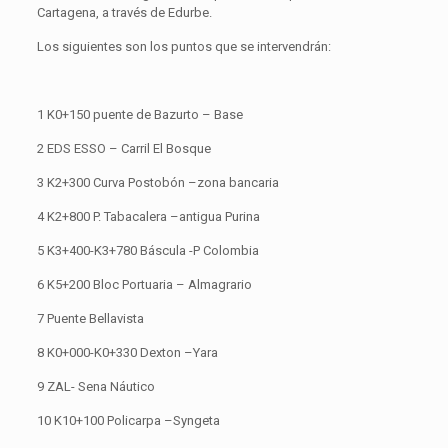
Cartagena, a través de Edurbe.
Los siguientes son los puntos que se intervendrán:
1 K0+150 puente de Bazurto – Base
2 EDS ESSO – Carril El Bosque
3 K2+300 Curva Postobón –zona bancaria
4 K2+800 P. Tabacalera –antigua Purina
5 K3+400-K3+780 Báscula -P Colombia
6 K5+200 Bloc Portuaria – Almagrario
7 Puente Bellavista
8 K0+000-K0+330 Dexton –Yara
9 ZAL- Sena Náutico
10 K10+100 Policarpa –Syngeta