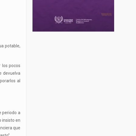
ua potable,
r los pocos
e devuelva
porarlos al
e periodo a
 insisto en
anciera que
asto”.