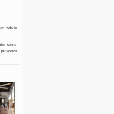
gan todo lo
ales como:
s proyectos