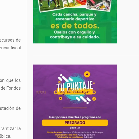
recursos de
ncia fiscal
ron que los
s de Fondos
estación de
arantizar la
blica.