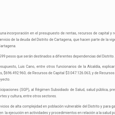
una incorporación en el presupuesto de rentas, recursos de capital y 
vicio de la deuda del Distrito de Cartagena, que hacen parte de la vige
Cartagena.
73.599 pesos que serán destinados a diferentes dependencias del Distrito.
esupuesto, Luis Cano, entre otros funcionarios de la Alcaldía, explica
es, $696.492.960; de Recursos de Capital $3.047.126.063, y de Recurso
oyecto.
cipaciones (SGP), al Régimen Subsidiado de Salud, salud pública, pr
tes y cultura, entre otros sectores.
servicios de alta complejidad en población vulnerable del Distrito y para g
n la ejecución en actividades y procedimientos en relación a la salud pú