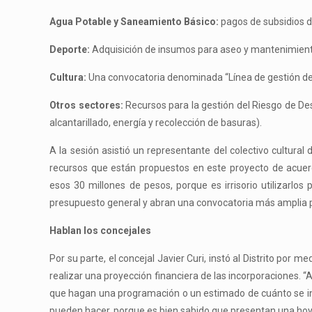
Agua Potable y Saneamiento Básico:
pagos de subsidios d
Deporte:
Adquisición de insumos para aseo y mantenimiento
Cultura:
Una convocatoria denominada “Línea de gestión de 
Otros sectores:
Recursos para la gestión del Riesgo de Des
alcantarillado, energía y recolección de basuras).
A la sesión asistió un representante del colectivo cultura
recursos que están propuestos en este proyecto de acuer
esos 30 millones de pesos, porque es irrisorio utilizarlos 
presupuesto general y abran una convocatoria más amplia p
Hablan los concejales
Por su parte, el concejal Javier Curi, instó al Distrito p
realizar una proyección financiera de las incorporaciones. “
que hagan una programación o un estimado de cuánto se inco
pueden hacer, porque es bien sabido que presentan una hoy y 