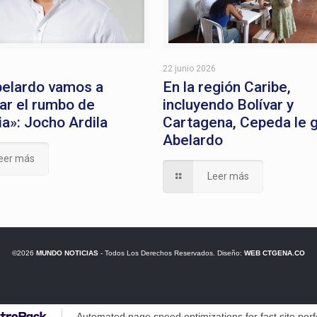
6
22 junio 2026
elardo vamos a
En la región Caribe,
ar el rumbo de
incluyendo Bolívar y
a»: Jocho Ardila
Cartagena, Cepeda le 
Abelardo
eer más
Leer más
©2026
MUNDO NOTICIAS
- Todos Los Derechos Reservados. Diseño:
WEB CTGENA.CO