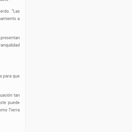
uerdo. “Las
onamiento a
 presentan
ranquilidad
es para que
tuación tan
iste puede
omo Tierra