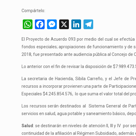
Compártelo:
WhatsApp
Facebook
Messenger
X
LinkedIn
Telegram
El Proyecto de Acuerdo 093 por medio del cual se efectúa 
fondos especiales; apropiaciones de funcionamiento y de ser
2018, fue presentado ante audiencia pública al Concejo de 
Lo anterior con el fin de revisar la disposición de $7.989.4
La secretaria de Hacienda, Sibila Carreño, y el Jefe de Pr
recursos a incorporar provienen una parte de Participacion
Especiales $4.245.854.576, lo que suma el valor total del pr
Los recursos serán destinados al Sistema General de Parti
servicios en salud, agua potable y saneamiento básico, depor
Salud
: se destinarán en niveles de atención II, III y IV por 
continuidad de la afiliación al Régimen Subsidiado, además e