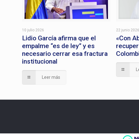
10 julio 2026
22 junio 202
Lidio García afirma que el
«Con Ab
empalme “es de ley” y es
recuper
necesario cerrar esa fractura
Colombi
institucional
L
Leer más