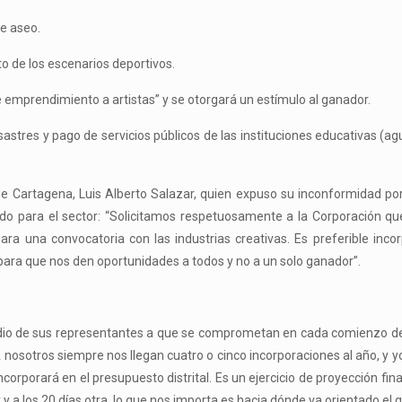
e aseo.
 de los escenarios deportivos.
emprendimiento a artistas” y se otorgará un estímulo al ganador.
astres y pago de servicios públicos de las instituciones educativas (ag
l de Cartagena, Luis Alberto Salazar, quien expuso su inconformidad po
do para el sector: “Solicitamos respetuosamente a la Corporación qu
para una convocatoria con las industrias creativas. Es preferible incor
ara que nos den oportunidades a todos y no a un solo ganador”.
or medio de sus representantes a que se comprometan en cada comienzo d
A nosotros siempre nos llegan cuatro o cinco incorporaciones al año, y yo
rporará en el presupuesto distrital. Es un ejercicio de proyección fin
a los 20 días otra, lo que nos importa es hacia dónde va orientado el g