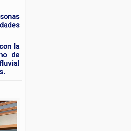
rsonas
idades
con la
omo de
fluvial
s.