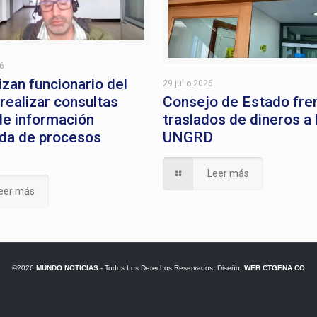
26
izan funcionario del
29 julio 2026
 realizar consultas
Consejo de Estado fre
 de información
traslados de dineros a 
da de procesos
UNGRD
Leer más
eer más
©2026
MUNDO NOTICIAS
- Todos Los Derechos Reservados. Diseño:
WEB CTGENA.CO