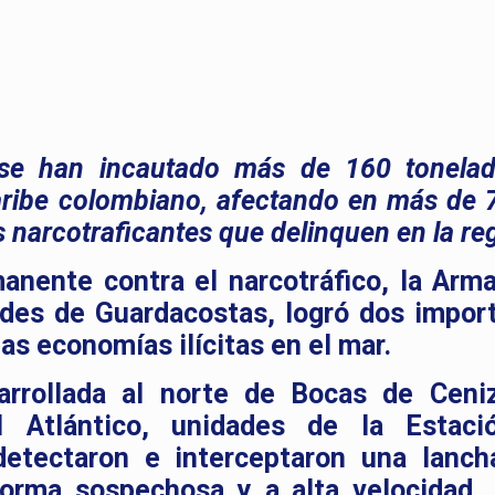
 se han incautado más de 160 tonela
aribe colombiano, afectando en más de 7
s narcotraficantes que delinquen en la re
anente contra el narcotráfico, la Arm
ades de Guardacostas, logró dos impor
as economías ilícitas en el mar.
arrollada al norte de Bocas de Ceni
el Atlántico, unidades de la Estac
detectaron e interceptaron una lanch
orma sospechosa y a alta velocidad.