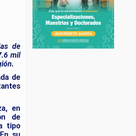
das de
.6 mil
gión.
ada de
tantes
za, en
ión de
a tipo
 En su