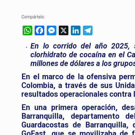
Compártelo:
WhatsApp
Facebook
Messenger
X
LinkedIn
Telegram
En lo corrido del año 2025,
clorhidrato de cocaína en el C
millones de dólares a los grupo
En el marco de la ofensiva perm
Colombia, a través de sus Unid
resultados operacionales contra l
En una primera operación, des
Barranquilla, departamento d
Guardacostas de Barranquilla, 
GoFast, que se movilizaba de f