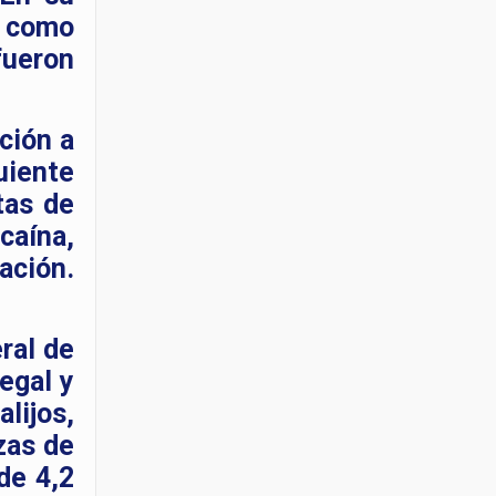
í como
fueron
ción a
uiente
tas de
caína,
ación.
ral de
egal y
lijos,
zas de
de 4,2