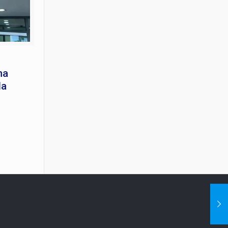
na
la