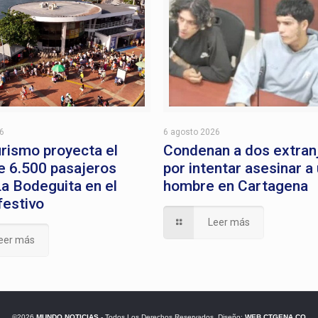
26
6 agosto 2026
rismo proyecta el
Condenan a dos extran
e 6.500 pasajeros
por intentar asesinar a
a Bodeguita en el
hombre en Cartagena
festivo
Leer más
eer más
©2026
MUNDO NOTICIAS
- Todos Los Derechos Reservados. Diseño:
WEB CTGENA.CO