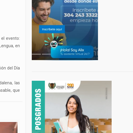
el evento:
 Lengua, en
ión del Día
dalena, las
nsable, que