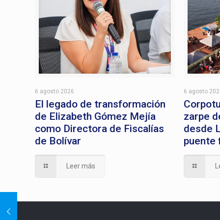
6 agosto 2026
6 agosto 20
El legado de transformación
Corpotu
de Elizabeth Gómez Mejía
zarpe d
como Directora de Fiscalías
desde L
de Bolívar
puente 
Leer más
L