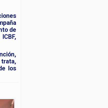
ciones
ampaña
nto de
 ICBF,
nción,
rata,
de los