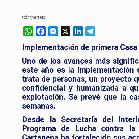
Compártelo:
WhatsApp
Facebook
Messenger
X
LinkedIn
Telegram
Implementación de primera Casa R
Uno de los avances más signific
este año es la implementación 
trata de personas, un proyecto q
confidencial y humanizada a qu
explotación. Se prevé que la c
semanas.
Desde la Secretaría del Inter
Programa de Lucha contra la 
Cartagena ha fortalecido sus acc