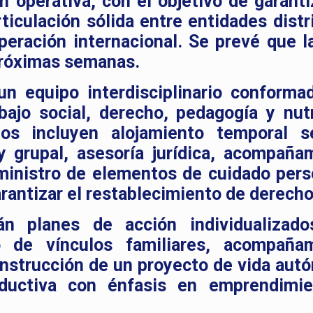
 operativa, con el objetivo de garanti
ticulación sólida entre entidades distri
eración internacional. Se prevé que l
próximas semanas.
un equipo interdisciplinario conforma
bajo social, derecho, pedagogía y nutr
ios incluyen alojamiento temporal s
 y grupal, asesoría jurídica, acompaña
uministro de elementos de cuidado pers
arantizar el restablecimiento de derecho
rán planes de acción individualizad
o de vínculos familiares, acompaña
onstrucción de un proyecto de vida aut
oductiva con énfasis en emprendimi