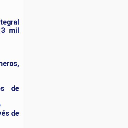
tegral
 3 mil
heros,
os de
)
vés de