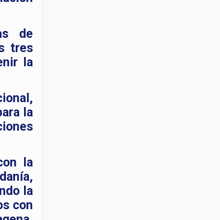
as de
s tres
nir la
ional,
ara la
ciones
con la
danía,
ndo la
os con
agena,