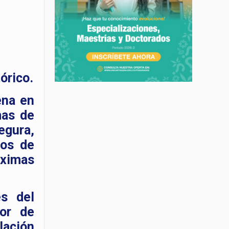
órico.
ena en
mas de
egura,
tos de
óximas
és del
yor de
lación