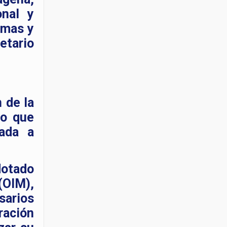
onal y
imas y
etario
 de la
to que
zada a
dotado
(OIM),
sarios
ración