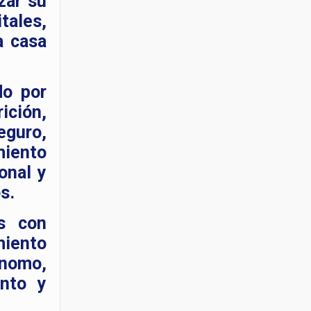
zar su
tales,
a casa
do por
ición,
eguro,
miento
onal y
s.
os con
miento
ónomo,
ento y