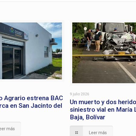
9 julio 2026
o Agrario estrena BAC
Un muerto y dos herid
ca en San Jacinto del
siniestro vial en María 
Baja, Bolívar
eer más
Leer más