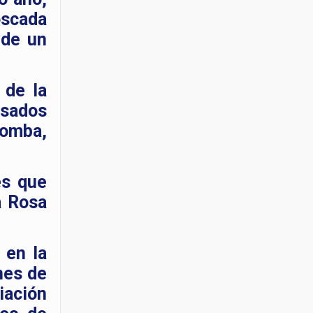
oscada
 de un
 de la
isados
Bomba,
es que
a Rosa
 en la
nes de
iación