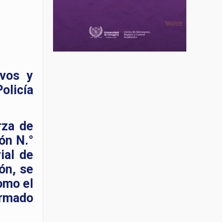
ivos y
olicía
rza de
ón N.°
ial de
ión, se
omo el
armado