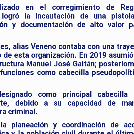
lizado en el corregimiento de Reg
logró la incautación de una pistol
ón y documentación de alto valor p
es, alias Veneno contaba con una traye
o de esta organización. En 2019 asumi
tructura Manuel José Gaitán; posterior
unciones como cabecilla pseudopolít
signado como principal cabecilla 
arte, debido a su capacidad de ma
ra criminal.
la planeación y coordinación de ac
ica y la población civil durante el últi