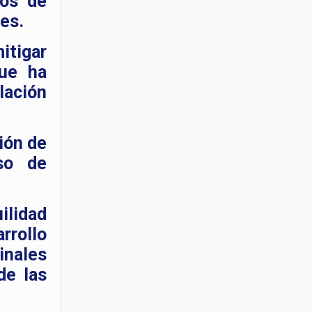
los de
es.
itigar
que ha
lación
ión de
eso de
ilidad
rrollo
inales
de las