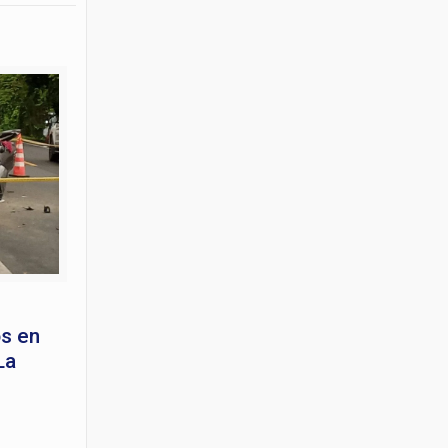
os en
La