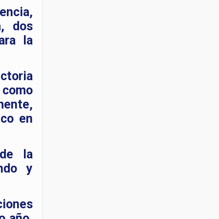
encia,
a, dos
ara la
ctoria
ó como
mente,
ico en
de la
ndo y
ciones
mo año,