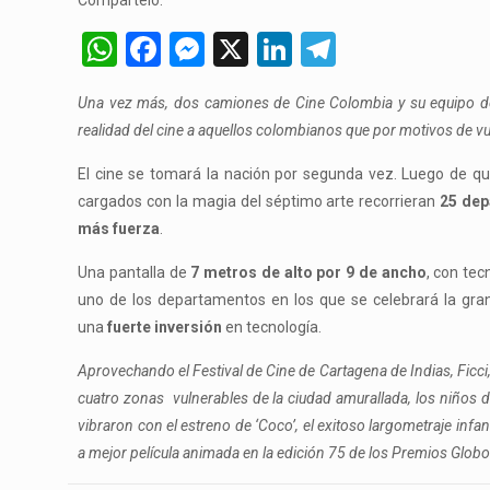
Compártelo:
WhatsApp
Facebook
Messenger
X
LinkedIn
Telegram
Una vez más, dos camiones de Cine Colombia y su equipo de 
realidad del cine a aquellos colombianos que por motivos de vu
El cine se tomará la nación por segunda vez. Luego de 
cargados con la magia del séptimo arte recorrieran
25 de
más fuerza
.
Una pantalla de
7 metros de alto por 9 de ancho
, con tec
uno de los departamentos en los que se celebrará la gran 
una
fuerte inversión
en tecnología.
Aprovechando el Festival de Cine de Cartagena de Indias, Ficci
cuatro zonas vulnerables de la
ciudad amurallada, los niños d
vibraron con el estreno de ‘Coco’, el exitoso largometraje infa
a mejor película animada en la edición 75 de los Premios Glob