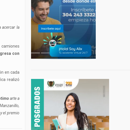
 acercar la
s camiones
egresa con
ión en cada
ica realizó
ptimo
arte a
 Manzanillo,
 y el premio