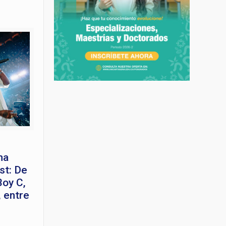
ma
st: De
Boy C,
 entre