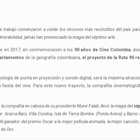
trabajo comenzaron a visitar los rincones más recónditos del país para
lnerabilidad, jamás han presenciado la magia del séptimo arte.
que en 2017, en conmemoración a los
90 años de Cine Colombia
, do
partamentos
de la geografía colombiana,
el proyecto de la Ruta 90 r
nología de punta en proyección y sonido digital, será la máxima atracc
fiesta del cine. Para este nuevo trayecto, la compañía cinematográf
, la compañía en cabeza de su presidente Munir Falah, llevó la magia del
sé
e Ararca Barú, Villa Corelca, Isla de Tierra Bomba (Punta Arena) y Barrio
ntil ganador del premio Oscar a la mejor película animada, la mejor canción,
o de Oro.