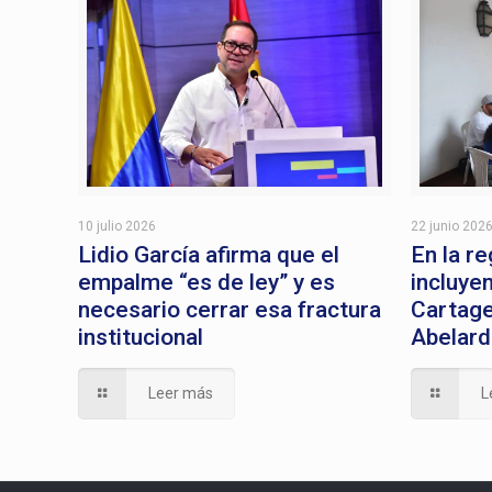
10 julio 2026
22 junio 202
Lidio García afirma que el
En la re
empalme “es de ley” y es
incluye
necesario cerrar esa fractura
Cartage
institucional
Abelar
Leer más
L