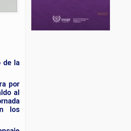
 de la
ra por
ldo al
ornada
n los
ensaje