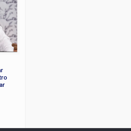
ar
tro
ar