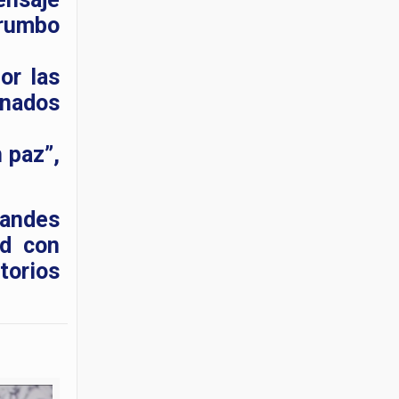
 rumbo
or las
onados
 paz”,
randes
ad con
torios