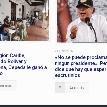
6
21 junio 2026
gión Caribe,
«No se puede proclam
ndo Bolívar y
ningún presidente»: Pe
na, Cepeda le ganó a
dice que hay que esper
do
escrutinios
eer más
Leer más