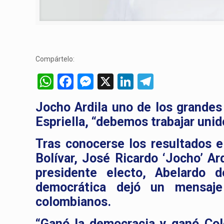
Compártelo:
WhatsApp
Facebook
Messenger
X
LinkedIn
Telegram
Jocho Ardila uno de los grandes
Espriella, “debemos trabajar unid
Tras conocerse los resultados e
Bolívar, José Ricardo ‘Jocho’ Ar
presidente electo, Abelardo d
democrática dejó un mensaje
colombianos.
“Ganó la democracia y ganó Col