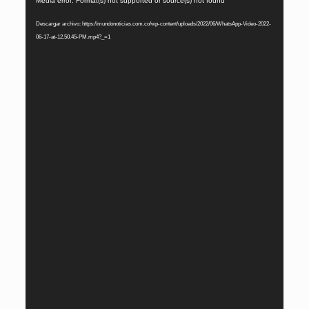
Media error: Format(s) not supported or source(s) not found
de
Descargar archivo: https://mundonoticias.com.co/wp-content/uploads/2022/06/WhatsApp-Video-2022-
vídeo
06-17-at-12.50.45-PM.mp4?_=1