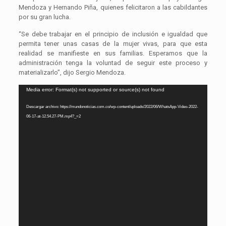
Mendoza y Hernando Piña, quienes felicitaron a las cabildantes
por su gran lucha.
“Se debe trabajar en el principio de inclusión e igualdad que
permita tener unas casas de la mujer vivas, para que esta
realidad se manifieste en sus familias. Esperamos que la
administración tenga la voluntad de seguir este proceso y
materializarlo”, dijo Sergio Mendoza.
Reproductor
Media error: Format(s) not supported or source(s) not found
de
Descargar archivo: https://mundonoticias.com.co/wp-content/uploads/2022/06/WhatsApp-Video-2022-
vídeo
06-17-at-12.54.27-PM.mp4?_=2