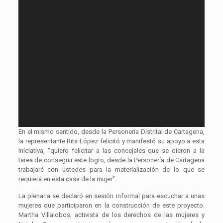
En el mismo sentido, desde la Personería Distrital de Cartagena,
la representante Rita López felicitó y manifestó su apoyo a esta
iniciativa, “quiero felicitar a las concejales que se dieron a la
tarea de conseguir este logro, desde la Personería de Cartagena
trabajaré con ustedes para la materialización de lo que se
requiera en esta casa de la mujer”.
La plenaria se declaró en sesión informal para escuchar a unas
mujeres que participaron en la construcción de este proyecto.
Martha Villalobos, activista de los derechos de las mujeres y