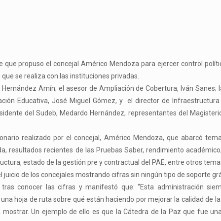
e que propuso el concejal Américo Mendoza para ejercer control políti
 que se realiza con las instituciones privadas.
e Hernández Amín; el asesor de Ampliación de Cobertura, Iván Sanes; l
ación Educativa, José Miguel Gómez, y el director de Infraestructura
esidente del Sudeb, Medardo Hernández, representantes del Magisteri
ionario realizado por el concejal, Américo Mendoza, que abarcó tem
a, resultados recientes de las Pruebas Saber, rendimiento académico
ructura, estado de la gestión pre y contractual del PAE, entre otros tema
el juicio de los concejales mostrando cifras sin ningún tipo de soporte grá
 tras conocer las cifras y manifestó que: “Esta administración sie
 una hoja de ruta sobre qué están haciendo por mejorar la calidad de l
ostrar. Un ejemplo de ello es que la Cátedra de la Paz que fue una