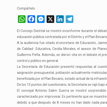
Compártelo:
WhatsApp
Facebook
Messenger
X
LinkedIn
Telegram
El Concejo Distrital se mostró inconforme durante el debat
educación pública contratada por el Distrito y el Plan Becario
A la audiencia fue citado el secretario de Educación, Jaim
de Calidad Educativa, Cecilia Morales; el asesor de Plane
Guillermo Peña. Además, se dieron cita en el debate el pr
control y público en general.
La Secretaría de Educación presentó respuestas al cuest
asignación presupuestal, población actualmente matriculad
beneficiada por el Plan Becario, estado actual de la infraest
De los 15 puntos del cuestionario, la Secretaría se rajó bajo 
El concejal Antonio Salim Guerra se mostró sorprendido
caracterizado por improvisar. Es pertinente que se muestre
debido a que después de 8 meses no han dado nada para m