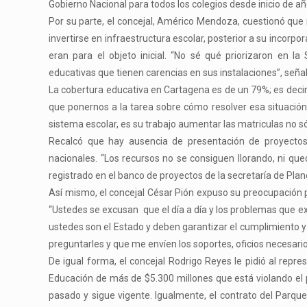
Gobierno Nacional para todos los colegios desde inicio de 
Por su parte, el concejal, Américo Mendoza, cuestionó que
invertirse en infraestructura escolar, posterior a su incor
eran para el objeto inicial. “No sé qué priorizaron en la
educativas que tienen carencias en sus instalaciones”, señal
La cobertura educativa en Cartagena es de un 79%; es decir
que ponernos a la tarea sobre cómo resolver esa situación 
sistema escolar, es su trabajo aumentar las matriculas no só
Recalcó que hay ausencia de presentación de proyectos 
nacionales. “Los recursos no se consiguen llorando, ni qu
registrado en el banco de proyectos de la secretaría de Plan
Así mismo, el concejal César Pión expuso su preocupación po
“Ustedes se excusan que el día a día y los problemas que ex
ustedes son el Estado y deben garantizar el cumplimiento y
preguntarles y que me envíen los soportes, oficios necesari
De igual forma, el concejal Rodrigo Reyes le pidió al repre
Educación de más de $5.300 millones que está violando el 
pasado y sigue vigente. Igualmente, el contrato del Parqu