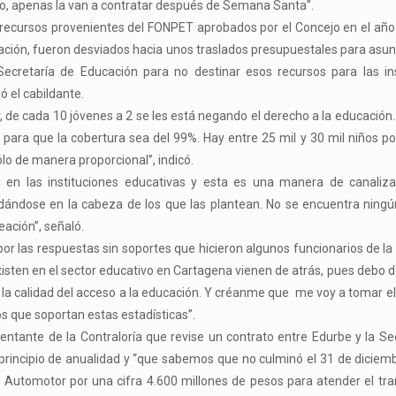
año, apenas la van a contratar después de Semana Santa”.
 recursos provenientes del FONPET aprobados por el Concejo en el añ
poración, fueron desviados hacia unos traslados presupuestales para asu
 Secretaría de Educación para no destinar esos recursos para las in
ó el cabildante.
, de cada 10 jóvenes a 2 se les está negando el derecho a la educació
para que la cobertura sea del 99%. Hay entre 25 mil y 30 mil niños po
lo de manera proporcional”, indicó.
en las instituciones educativas y esta es una manera de canaliza
edándose en la cabeza de los que las plantean. No se encuentra ning
eación”, señaló.
r las respuestas sin soportes que hicieron algunos funcionarios de la 
isten en el sector educativo en Cartagena vienen de atrás, pues debo d
 la calidad del acceso a la educación. Y créanme que me voy a tomar el
os que soportan estas estadísticas”.
sentante de la Contraloría que revise un contrato entre Edurbe y la Se
principio de anualidad y “que sabemos que no culminó el 31 de diciem
e Automotor por una cifra 4.600 millones de pesos para atender el tr