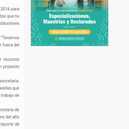
o 2016 para
ntos que no
stituciones
n. “Tenemos
r fuera del
r recursos
ún proyecto
secretaría.
ecirles que
 trabajo de
cretaría de
bre del año
ansporte de