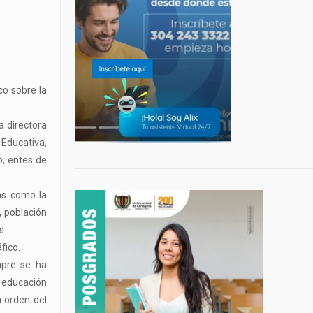
co sobre la
a directora
 Educativa,
o, entes de
as como la
, población
s.
fico.
mpre se ha
a educación
 orden del