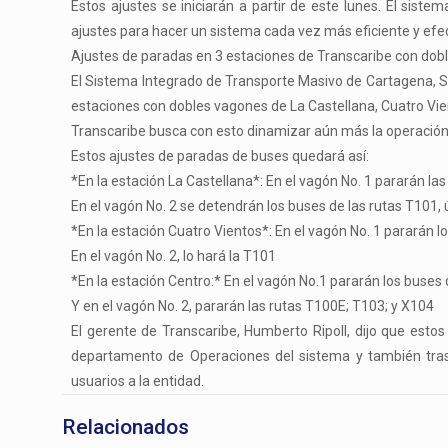
Estos ajustes se iniciarán a partir de este lunes. El sist
ajustes para hacer un sistema cada vez más eficiente y efec
Ajustes de paradas en 3 estaciones de Transcaribe con dob
El Sistema Integrado de Transporte Masivo de Cartagena, SIT
estaciones con dobles vagones de La Castellana, Cuatro Vie
Transcaribe busca con esto dinamizar aún más la operación y
Estos ajustes de paradas de buses quedará así:
*En la estación La Castellana*: En el vagón No. 1 pararán la
En el vagón No. 2 se detendrán los buses de las rutas T101,
*En la estación Cuatro Vientos*: En el vagón No. 1 pararán l
En el vagón No. 2, lo hará la T101
*En la estación Centro:* En el vagón No.1 pararán los buses 
Y en el vagón No. 2, pararán las rutas T100E; T103; y X104
El gerente de Transcaribe, Humberto Ripoll, dijo que esto
departamento de Operaciones del sistema y también tras 
usuarios a la entidad.
Relacionados