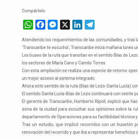
Compártelo:
WhatsApp
Facebook
Messenger
X
LinkedIn
Telegram
Atendiendo los requerimientos de las comunidades, y tras l
‘Transcaribe te escucha’, Transcaribe inicia mañana lunes u
Los buses de la ruta que transitan en el sentido Blas de Le
los sectores de María Cano y Camilo Torres.
Con esta ampliación se realiza una especie de retorno ope
un mejor acceso al sistema integrado.
Ahora este sentido de la ruta (Blas de Lezo-Santa Lucía) con
El sentido Santa Lucía-Blas de Lezo continuará con veinte p
El gerente de Transcaribe, Humberto Ripoll, explicó que h
zona de la ciudad para escuchar sus opiniones sobre la rut
departamento de Operaciones para su factibilidad técnica y
Tras un estudio, que implicó recorridos con un busetón po
renovación del recorrido y que iba a representar beneficios