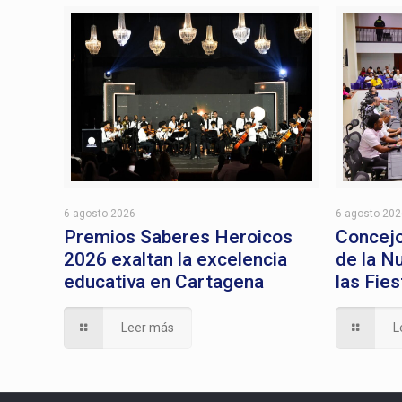
6 agosto 2026
6 agosto 20
Premios Saberes Heroicos
Concejo
2026 exaltan la excelencia
de la N
educativa en Cartagena
las Fie
Leer más
L