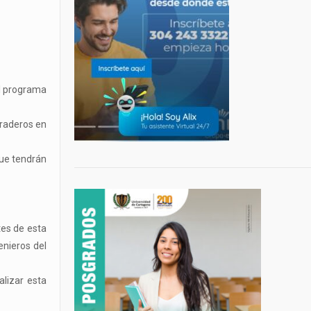
el programa
araderos en
que tendrán
tes de esta
enieros del
alizar esta