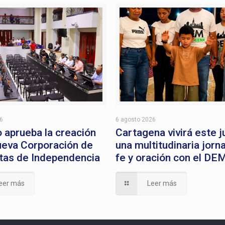
26
6 agosto 2026
 aprueba la creación
Cartagena vivirá este 
ueva Corporación de
una multitudinaria jorn
stas de Independencia
fe y oración con el DE
eer más
Leer más