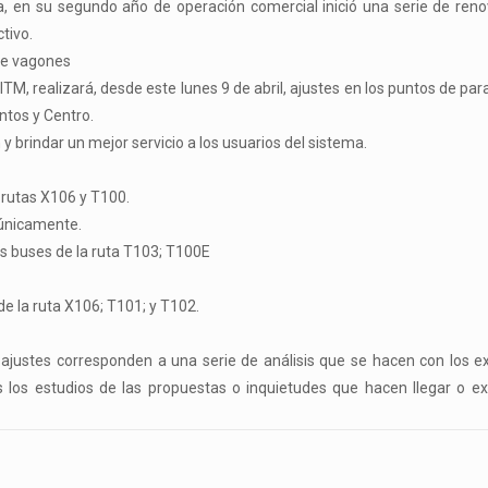
ema, en su segundo año de operación comercial inició una serie de ren
tivo.
le vagones
M, realizará, desde este lunes 9 de abril, ajustes en los puntos de par
ntos y Centro.
 brindar un mejor servicio a los usuarios del sistema.
s rutas X106 y T100.
 únicamente.
os buses de la ruta T103; T100E
de la ruta X106; T101; y T102.
s ajustes corresponden a una serie de análisis que se hacen con los e
los estudios de las propuestas o inquietudes que hacen llegar o ex