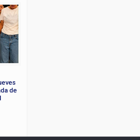
jueves
ada de
M