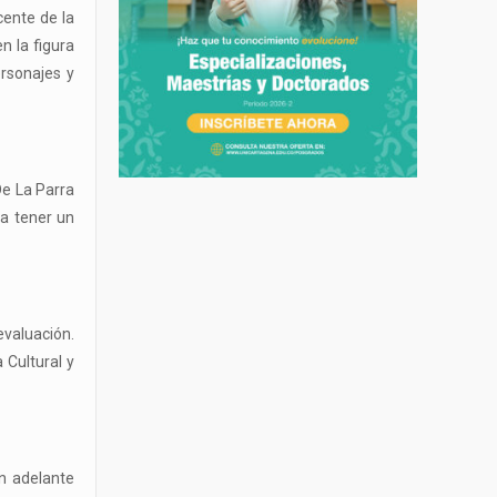
cente de la
n la figura
rsonajes y
 De La Parra
ra tener un
evaluación.
 Cultural y
n adelante