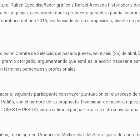
ltura, Rubén Egea diseñador gráfico y Rafael Acevedo historiador y do
a de un plagio, asegurando que la propuesta ganadora podría incurrir e
ernambuco del año 2015, evidenciado en su composición, diseño de pe
o por el Comité de Selección; el pasado jueves, veintiséis (26) de abril,
 al premio otorgado, argumentando que está es la acción necesaria pa
 en términos personales y profesionales.
ador al siguiente participante con mayor puntuación en el proceso de 
 Patiño, con el nombre de su propuesta: Diversidad de nuestra riqueza
ILLONES DE PESOS), como estímulo por participar en esta convocatoria.
ños, tecnólogo en Producción Multimedia del Sena, quien de ahora e