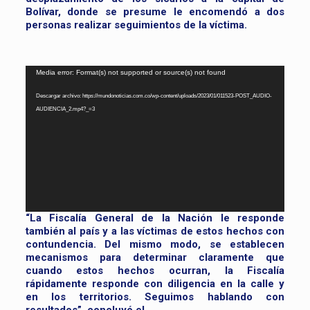
Bolívar, donde se presume le encomendó a dos
personas realizar seguimientos de la víctima.
Reproductor
Media error: Format(s) not supported or source(s) not found
de
Descargar archivo: https://mundonoticias.com.co/wp-content/uploads/2023/01/011523-POST_AUDIO-
vídeo
AUDIENCIA_2.mp4?_=3
“La Fiscalía General de la Nación le responde
también al país y a las víctimas de estos hechos con
contundencia. Del mismo modo, se establecen
mecanismos para determinar claramente que
cuando estos hechos ocurran, la Fiscalía
rápidamente responde con diligencia en la calle y
en los territorios. Seguimos hablando con
resultados”, concluyó el