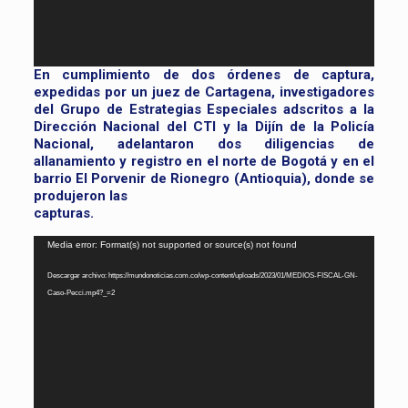
En cumplimiento de dos órdenes de captura,
expedidas por un juez de Cartagena, investigadores
del Grupo de Estrategias Especiales adscritos a la
Dirección Nacional del CTI y la Dijín de la Policía
Nacional, adelantaron dos diligencias de
allanamiento y registro en el norte de Bogotá y en el
barrio El Porvenir de Rionegro (Antioquia), donde se
produjeron las
capturas.
Reproductor
Media error: Format(s) not supported or source(s) not found
de
Descargar archivo: https://mundonoticias.com.co/wp-content/uploads/2023/01/MEDIOS-FISCAL-GN-
vídeo
Caso-Pecci.mp4?_=2