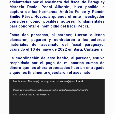
adelantadas por el asesinato del fiscal de Paraguay
Marcelo Daniel Pecci Albertini, hizo posible la
captura de los hermanos Andrés Felipe y Ramón
Emilio Pérez Hoyos, a quienes el ente investigador
considera como posibles actores fundamentales
para concretar el homicidio del fiscal Pecci.
Estas dos personas, al parecer, fueron quienes
planearon, pagaron y contrataron a los autores
materiales del asesinato del fiscal paraguayo,
ocurrido el 10 de mayo de 2022 en Barú, Cartagena.
La coordinación de este hecho, al parecer, estuvo
respaldada por el pago de millonarias sumas de
dinero que los ahora procesados habrían entregado
a quienes finalmente ejecutaron el asesinato.
Reproductor
Media error: Format(s) not supported or source(s) not found
de
Descargar archivo: https://mundonoticias.com.co/wp-content/uploads/2023/01/MEDIOS-
vídeo
CAPTURADOS-FISCAL-PECHI.mp4?_=1