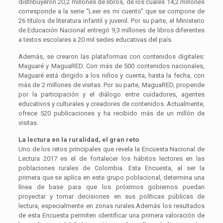
distribuyeron 20,2 millones de libros, de los cuales 14,2 millones
corresponde a la serie “Leer es mi cuento” que se compone de
26 títulos de literatura infantil y juvenil. Por su parte, el Ministerio
de Educación Nacional entregó 9,3 millones de libros diferentes
a textos escolares a 20 mil sedes educativas del país.
Además, se crearon las plataformas con contenidos digitales:
Maguaré y MaguaRED. Con más de 500 contenidos nacionales,
Maguaré está dirigido a los niños y cuenta, hasta la fecha, con
más de 2 millones de visitas. Por su parte, MaguaRED, propende
por la participación y el diálogo entre cuidadores, agentes
educativos y culturales y creadores de contenidos. Actualmente,
ofrece 520 publicaciones y ha recibido más de un millón de
visitas.
La lectura en la ruralidad, el gran reto
Uno de los retos principales que revela la Encuesta Nacional de
Lectura 2017 es el de fortalecer los hábitos lectores en las
poblaciones rurales de Colombia. Esta Encuesta, al ser la
primera que se aplica en este grupo poblacional, determina una
línea de base para que los próximos gobiernos puedan
proyectar y tomar decisiones en sus políticas públicas de
lectura, especialmente en zonas rurales.Además los resultados
de esta Encuesta permiten identificar una primera valoración de