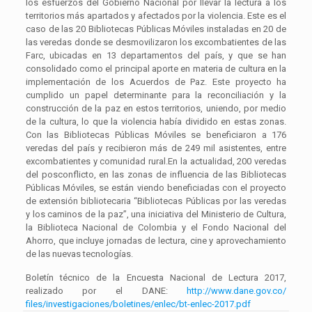
los esfuerzos del Gobierno Nacional por llevar la lectura a los
territorios más apartados y afectados por la violencia. Este es el
caso de las 20 Bibliotecas Públicas Móviles instaladas en 20 de
las veredas donde se desmovilizaron los excombatientes de las
Farc, ubicadas en 13 departamentos del país, y que se han
consolidado como el principal aporte en materia de cultura en la
implementación de los Acuerdos de Paz. Este proyecto ha
cumplido un papel determinante para la reconciliación y la
construcción de la paz en estos territorios, uniendo, por medio
de la cultura, lo que la violencia había dividido en estas zonas.
Con las Bibliotecas Públicas Móviles se beneficiaron a 176
veredas del país y recibieron más de 249 mil asistentes, entre
excombatientes y comunidad rural.En la actualidad, 200 veredas
del posconflicto, en las zonas de influencia de las Bibliotecas
Públicas Móviles, se están viendo beneficiadas con el proyecto
de extensión bibliotecaria “Bibliotecas Públicas por las veredas
y los caminos de la paz”, una iniciativa del Ministerio de Cultura,
la Biblioteca Nacional de Colombia y el Fondo Nacional del
Ahorro, que incluye jornadas de lectura, cine y aprovechamiento
de las nuevas tecnologías.
Boletín técnico de la Encuesta Nacional de Lectura 2017,
realizado por el DANE:
http://www.dane.gov.co/
files/investigaciones/
boletines/enlec/bt-enlec-2017.
pdf