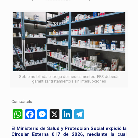
Gobierno blinda entrega de medicamentos: EPS deberán
garantizar tratamientos sin interrupciones
Compártelo:
WhatsApp
Facebook
Messenger
X
LinkedIn
Telegram
El Ministerio de Salud y Protección Social expidió la
Circular Externa 017 de 2026, mediante la cual