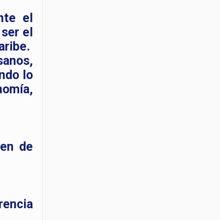
nte el
ser el
aribe.
sanos,
ndo lo
omía,
men de
rencia