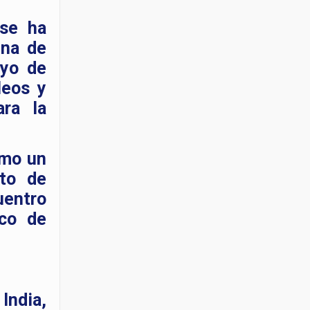
 se ha
ena de
oyo de
leos y
ara la
omo un
ito de
uentro
ico de
India,