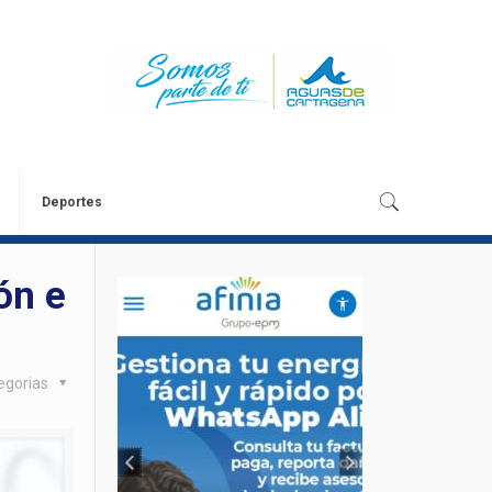
Deportes
ón e
egorias