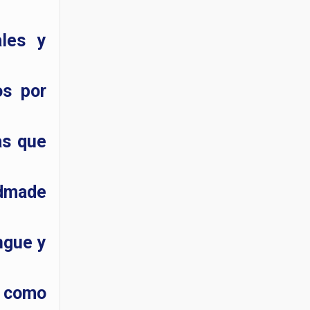
ales y
os por
as que
ndmade
ngue y
s como