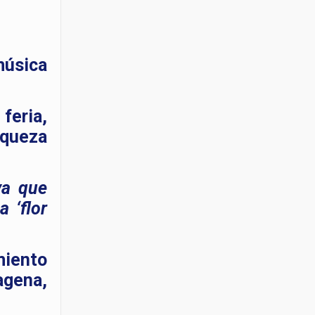
música
feria,
iqueza
ya que
 ‘flor
miento
agena,