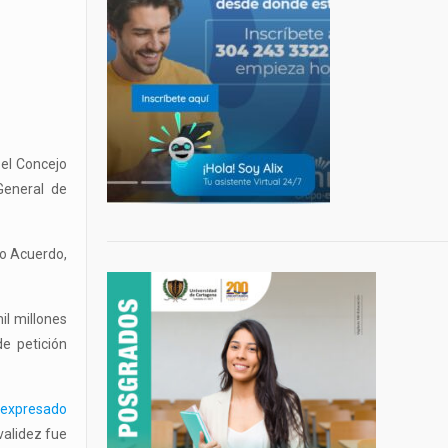
 el Concejo
General de
ho Acuerdo,
il millones
e petición
 expresado
validez fue