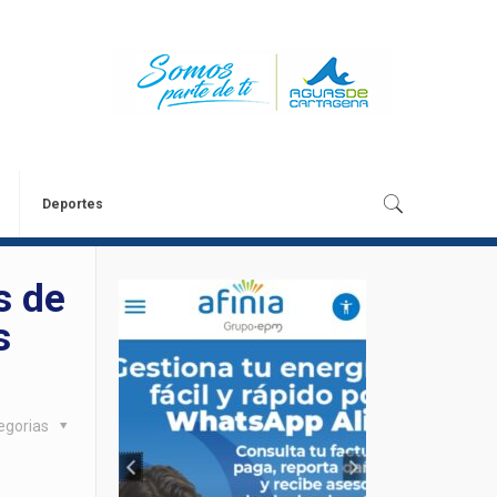
Deportes
s de
s
egorias