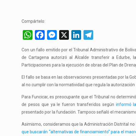
Compártelo:
WhatsApp
Facebook
Messenger
X
LinkedIn
Telegram
Con un fallo emitido por el Tribunal Administrativo de Bolív
de Cartagena autorizó al Alcalde transferir a Edurbe, 
Participaciones para la ejecución de obras del Plan de Drenaj
El fallo se basa en las observaciones presentadas por la Gob
al no cumplir con la normatividad que regula la autorización
Para Funcicar, es preocupante que el Tribunal no determinó 
de pesos que ya le fueron transferidos según
informó l
presentado por la fundación. Tampoco señaló el mecanismo p
Asimismo, consideramos que la Administración Distrital no h
que buscarán “alternativas de financiamiento” para el macr