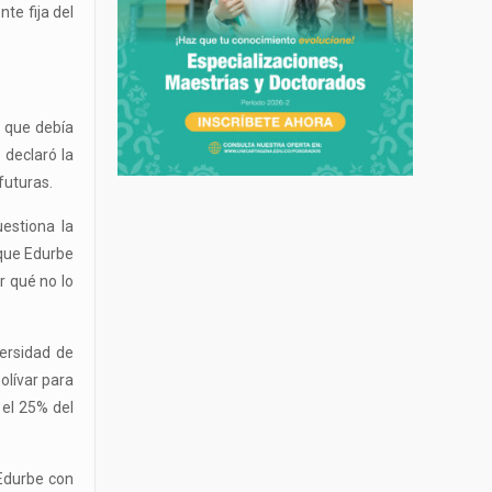
te fija del
o que debía
 declaró la
futuras.
uestiona la
 que Edurbe
r qué no lo
ersidad de
olívar para
 el 25% del
 Edurbe con