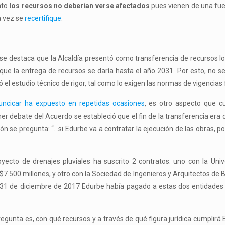
nto
los recursos no deberían verse afectados
pues vienen de una fuen
a vez se
recertifique
.
 se destaca que la Alcaldía presentó como transferencia de recursos l
que la entrega de recursos se daría hasta el año 2031. Por esto, no se
 el estudio técnico de rigor, tal como lo exigen las normas de vigencias 
uncicar ha expuesto en repetidas ocasiones
, es otro aspecto que c
r debate del Acuerdo se estableció que el fin de la transferencia era
ón se pregunta: “…si Edurbe va a contratar la ejecución de las obras, po
ecto de drenajes pluviales ha suscrito 2 contratos: uno con la Univ
 $7.500 millones, y otro con la Sociedad de Ingenieros y Arquitectos de B
 A 31 de diciembre de 2017 Edurbe había pagado a estas dos entidades
 pregunta es, con qué recursos y a través de qué figura jurídica cumplirá