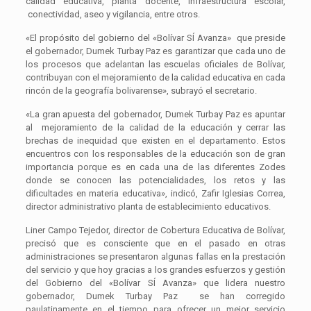
calidad educativa, planta docente, infraestructura escolar,
conectividad, aseo y vigilancia, entre otros.
«El propósito del gobierno del «Bolívar SÍ Avanza» que preside
el gobernador, Dumek Turbay Paz es garantizar que cada uno de
los procesos que adelantan las escuelas oficiales de Bolívar,
contribuyan con el mejoramiento de la calidad educativa en cada
rincón de la geografía bolivarense», subrayó el secretario.
«La gran apuesta del gobernador, Dumek Turbay Paz es apuntar
al mejoramiento de la calidad de la educación y cerrar las
brechas de inequidad que existen en el departamento. Estos
encuentros con los responsables de la educación son de gran
importancia porque es en cada una de las diferentes Zodes
donde se conocen las potencialidades, los retos y las
dificultades en materia educativa», indicó, Zafir Iglesias Correa,
director administrativo planta de establecimiento educativos.
Liner Campo Tejedor, director de Cobertura Educativa de Bolívar,
precisó que es consciente que en el pasado en otras
administraciones se presentaron algunas fallas en la prestación
del servicio y que hoy gracias a los grandes esfuerzos y gestión
del Gobierno del «Bolívar SÍ Avanza» que lidera nuestro
gobernador, Dumek Turbay Paz se han corregido
paulatinamente en el tiempo para ofrecer un mejor servicio