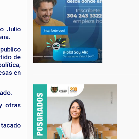
o Julio
ena.
publico
tido de
lítica,
esas en
gado.
y otras
stacado