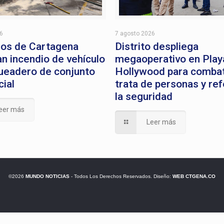
26
7 agosto 2026
os de Cartagena
Distrito despliega
an incendio de vehículo
megaoperativo en Play
ueadero de conjunto
Hollywood para combati
cial
trata de personas y ref
la seguridad
eer más
Leer más
©2026
MUNDO NOTICIAS
- Todos Los Derechos Reservados. Diseño:
WEB CTGENA.CO