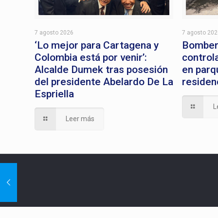
7 agosto 2026
7 agosto 20
‘Lo mejor para Cartagena y
Bomber
Colombia está por venir’:
control
Alcalde Dumek tras posesión
en parq
del presidente Abelardo De La
residen
Espriella
L
Leer más