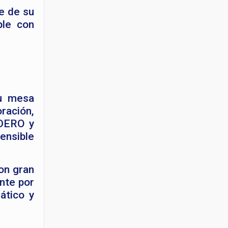
e de su
ple con
su mesa
ración,
UDERO y
ensible
on gran
nte por
ático y