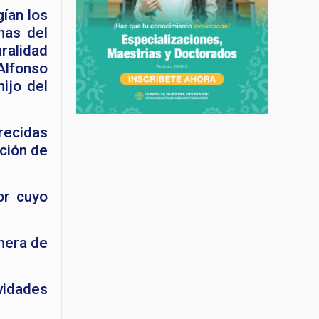
gían los
nas del
ralidad
Alfonso
ijo del
recidas
ación de
or cuyo
mera de
vidades