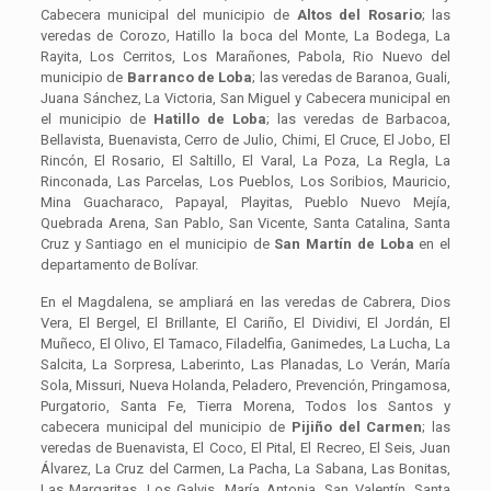
Cabecera municipal del municipio de
Altos del Rosario
; las
veredas de Corozo, Hatillo la boca del Monte, La Bodega, La
Rayita, Los Cerritos, Los Marañones, Pabola, Rio Nuevo del
municipio de
Barranco de Loba
; las veredas de Baranoa, Guali,
Juana Sánchez, La Victoria, San Miguel y Cabecera municipal en
el municipio de
Hatillo de Loba
; las veredas de Barbacoa,
Bellavista, Buenavista, Cerro de Julio, Chimi, El Cruce, El Jobo, El
Rincón, El Rosario, El Saltillo, El Varal, La Poza, La Regla, La
Rinconada, Las Parcelas, Los Pueblos, Los Soribios, Mauricio,
Mina Guacharaco, Papayal, Playitas, Pueblo Nuevo Mejía,
Quebrada Arena, San Pablo, San Vicente, Santa Catalina, Santa
Cruz y Santiago en el municipio de
San Martín de Loba
en el
departamento de Bolívar.
En el Magdalena, se ampliará en las veredas de Cabrera, Dios
Vera, El Bergel, El Brillante, El Cariño, El Dividivi, El Jordán, El
Muñeco, El Olivo, El Tamaco, Filadelfia, Ganimedes, La Lucha, La
Salcita, La Sorpresa, Laberinto, Las Planadas, Lo Verán, María
Sola, Missuri, Nueva Holanda, Peladero, Prevención, Pringamosa,
Purgatorio, Santa Fe, Tierra Morena, Todos los Santos y
cabecera municipal del municipio de
Pijiño del Carmen
; las
veredas de Buenavista, El Coco, El Pital, El Recreo, El Seis, Juan
Álvarez, La Cruz del Carmen, La Pacha, La Sabana, Las Bonitas,
Las Margaritas, Los Galvis, María Antonia, San Valentín, Santa