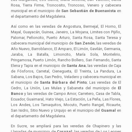
Rosa, Tierra Firme, Troncosito, Troncoso, Venero y cabecera
municipal en el municipio de
San Sebastián de Buenavista
en
el departamento del Magdalena.
Así como en las veredas de Angostura, Bermejal, El Horno, El
Mayal, Guayacán, Guinea, Janeiro, La Mojana, Limites con Pijiño,
Palomar, Peñoncito, Puerto Arturo, Santa Rosa, Santa Teresa y
cabecera municipal del municipio de
San Zenón
; las veredas de
Año Nuevo, Barroblanco, El Amparo, El Limón, Gavilán, Germania,
Jaraba, La Batalla, Limoncito, María Sola, Montelirio,
Pringamosa, Puerto Limón, Rancho Bollero, San Fernando, Santa
Elena y Tapia en el municipio de
Santa Ana
; las veredas de Caja
de Fósforos, Carretal, Cienegueta, El Treinta, La Pandura, La
Sabana, Los Bajos, San Pedro, Veladero y cabecera municipal en
el municipio de
Santa Bárbara del Pinto
; Las veredas de El
Cedro, La Unión, Las Mulas y Sabaneta del municipio de
El
Banco
y las veredas de Campo Amor, Carretero, Casa de Tabla,
Ecuador, Guaimaral, Hato Viejo, La Estación, La Peña, Las Flores,
Los Andes, Los Tamaquitos, Mocuto, Puerto Rangel, Ricaurte,
San Isidro, Sitio Nuevo y Urquijo en el municipio del
Guamal
en
el departamento del Magdalena.
En Sucre, se ampliará para las veredas de Chapinero y las
Llanadas de municipio de
Corozal;
las veredas de Los Leones