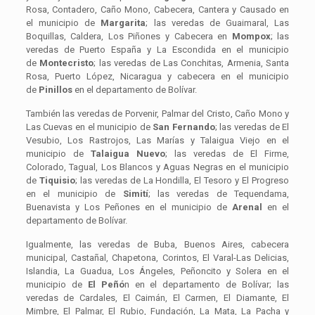
Rosa, Contadero, Caño Mono, Cabecera, Cantera y Causado en
el municipio de
Margarita
; las veredas de Guaimaral, Las
Boquillas, Caldera, Los Piñones y Cabecera en
Mompox
; las
veredas de Puerto España y La Escondida en el municipio
de
Montecristo
; las veredas de Las Conchitas, Armenia, Santa
Rosa, Puerto López, Nicaragua y cabecera en el municipio
de
Pinillos
en el departamento de Bolívar.
También las veredas de Porvenir, Palmar del Cristo, Caño Mono y
Las Cuevas en el municipio de
San Fernando
; las veredas de El
Vesubio, Los Rastrojos, Las Marías y Talaigua Viejo en el
municipio de
Talaigua Nuevo
; las veredas de El Firme,
Colorado, Tagual, Los Blancos y Aguas Negras en el municipio
de
Tiquisio
; las veredas de La Hondilla, El Tesoro y El Progreso
en el municipio de
Simití
; las veredas de Tequendama,
Buenavista y Los Peñones en el municipio de
Arenal
en el
departamento de Bolívar.
Igualmente, las veredas de Buba, Buenos Aires, cabecera
municipal, Castañal, Chapetona, Corintos, El Varal-Las Delicias,
Islandia, La Guadua, Los Ángeles, Peñoncito y Solera en el
municipio de
El Peñó
n en el departamento de Bolívar; las
veredas de Cardales, El Caimán, El Carmen, El Diamante, El
Mimbre, El Palmar, El Rubio, Fundación, La Mata, La Pacha y