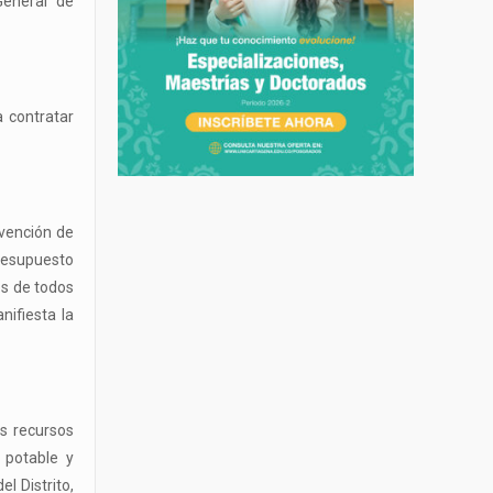
General de
a contratar
rvención de
presupuesto
os de todos
nifiesta la
os recursos
 potable y
l Distrito,