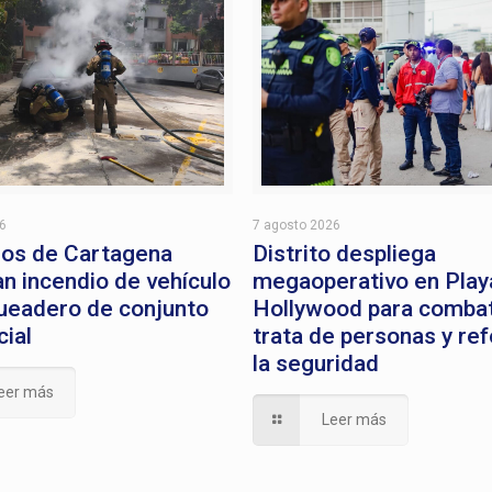
26
7 agosto 2026
os de Cartagena
Distrito despliega
an incendio de vehículo
megaoperativo en Play
ueadero de conjunto
Hollywood para combati
cial
trata de personas y ref
la seguridad
eer más
Leer más