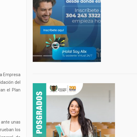
 la Empresa
idación del
ran el Plan
, ante unas
prueban los