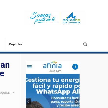
Deportes
lan
te
egorias