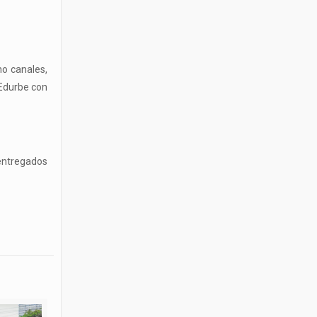
ho canales,
 Edurbe con
 entregados