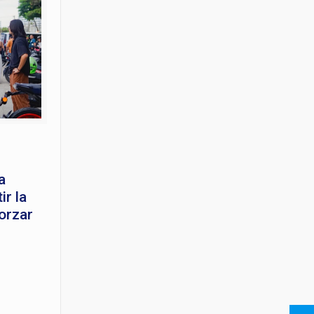
a
r la
orzar