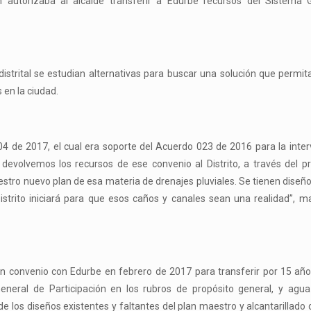
n autorizaba al alcalde transferir a Edurbe recursos del Sistema 
strital se estudian alternativas para buscar una solución que permit
 en la ciudad.
o 04 de 2017, el cual era soporte del Acuerdo 023 de 2016 para la inte
 devolvemos los recursos de ese convenio al Distrito, a través del 
stro nuevo plan de esa materia de drenajes pluviales. Se tienen diseñ
strito iniciará para que esos caños y canales sean una realidad”, ma
un convenio con Edurbe en febrero de 2017 para transferir por 15 añ
eneral de Participación en los rubros de propósito general, y agua
e los diseños existentes y faltantes del plan maestro y alcantarillado de