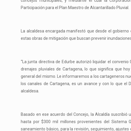
concejos municipales, y mediante el cual la Corporació
Participación para el Plan Maestro de Alcantarillado Pluvial.
La alcaldesa encargada manifestó que desde el gobierno di
estas obras de mitigación que buscan prevenir inundaciones
“La junta directiva de Edurbe autorizó liquidar el conveni
drenajes pluviales de Cartagena, lo que significa que hoy
general del mismo. Le informaremos a los cartageneros nue
los canales de Cartagena, es un avance y con lo que el Di
alcaldesa.
Basado en ese acuerdo del Concejo, la Alcaldía suscribió 
hasta por $300 mil millones provenientes del Sistema G
saneamiento básico, para la revisión, seguimiento, ajustes d