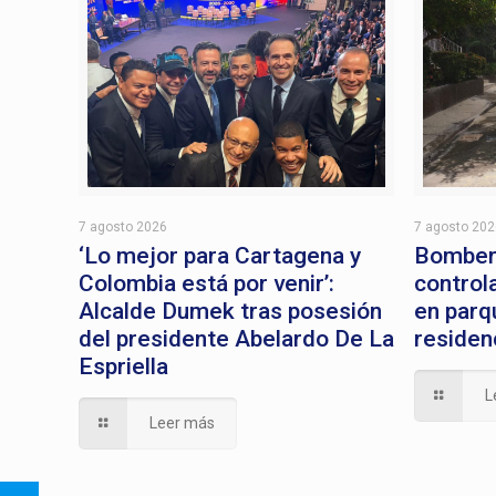
7 agosto 2026
7 agosto 20
‘Lo mejor para Cartagena y
Bomber
Colombia está por venir’:
control
Alcalde Dumek tras posesión
en parq
del presidente Abelardo De La
residen
Espriella
L
Leer más