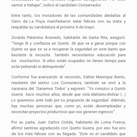
vamos a trabajar”
, indicó el candidato Conservador.
Entre tanto, los moradores de las comunidades aledañas al
Cerro de La Popa manifestaron estar felices con su visita y
respaldar su candidatura el próximo 6 de mayo.
Zoraida Paternina Acevedo, habitante de Santa Rita, aseguró:
“
Tengo fe y confianza en Quinto. Sé que va a ganar porque con
Quinto es que se va a recuperar la seguridad en este barrio que
bastante la necesita. También necesitamos educación para
los muchachos. Si ellos están ocupados no tienen tiempo para
estar peleando ni delinquiendo”.
Conforme fue avanzando el recorrido, Esther Manrique Berrío,
residente del sector Los Comuneros, también se unió a la
caravana del ‘
Ganamos Todos’
y expresó: ”
Yo conozco a Quinto
Guerra hace muchos años, desde que vivía Mahates-Bolívar (…)
Lo queremos ante todo por su propuesta de seguridad. Además,
hay muchas personas que, como yo, están desempleadas y
necesitan proyectos productivos que nos generen ingresos”.
Por su parte, Juan Carlos Cortés, habitante de Loma Fresca,
afirmó sentirse agradecido con Quinto Guerra, por eso fue uno
de los más felices con su llegada:
“Este es el candidato que