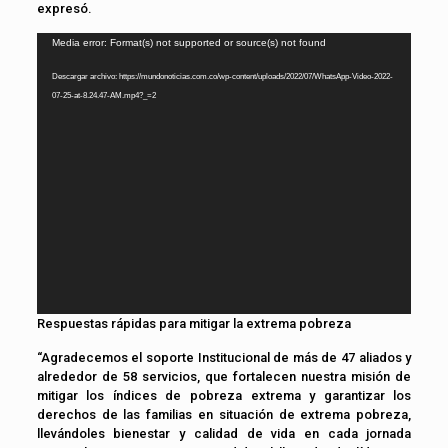
expresó.
Reproductor
Media error: Format(s) not supported or source(s) not found
de
Descargar archivo: https://mundonoticias.com.co/wp-content/uploads/2022/07/WhatsApp-Video-2022-
vídeo
07-25-at-8.24.47-AM.mp4?_=2
Respuestas rápidas para mitigar la extrema pobreza
“Agradecemos el soporte Institucional de más de 47 aliados y
alrededor de 58 servicios, que fortalecen nuestra misión de
mitigar los índices de pobreza extrema y garantizar los
derechos de las familias en situación de extrema pobreza,
llevándoles bienestar y calidad de vida en cada jornada