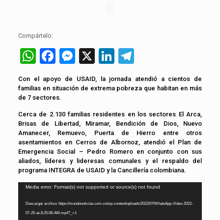
Compártelo:
WhatsApp
Facebook
Messenger
X
LinkedIn
Telegram
Con el apoyo de USAID, la jornada atendió a cientos de
familias en situación de extrema pobreza que habitan en más
de 7 sectores.
Cerca de 2.130 familias residentes en los sectores El Arca,
Brisas de Libertad, Miramar, Bendición de Dios, Nuevo
Amanecer, Remuevo, Puerta de Hierro entre otros
asentamientos en Cerros de Albornoz, atendió el Plan de
Emergencia Social – Pedro Romero en conjunto con sus
aliados, líderes y lideresas comunales y el respaldo del
programa INTEGRA de USAID y la Cancillería colombiana.
Reproductor
Media error: Format(s) not supported or source(s) not found
de
Descargar archivo: https://mundonoticias.com.co/wp-content/uploads/2022/07/WhatsApp-Video-2022-
vídeo
07-25-at-8.25.08-AM.mp4?_=1