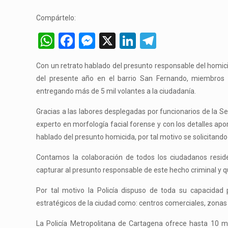
Compártelo:
WhatsApp
Facebook
Messenger
X
LinkedIn
Telegram
Con un retrato hablado del presunto responsable del homici
del presente año en el barrio San Fernando, miembros 
entregando más de 5 mil volantes a la ciudadanía.
Gracias a las labores desplegadas por funcionarios de la Se
experto en morfología facial forense y con los detalles apor
hablado del presunto homicida, por tal motivo se solicitand
Contamos la colaboración de todos los ciudadanos residen
capturar al presunto responsable de este hecho criminal y q
Por tal motivo la Policía dispuso de toda su capacidad 
estratégicos de la ciudad como: centros comerciales, zonas 
La Policía Metropolitana de Cartagena ofrece hasta 10 