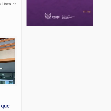
a Línea de
l que