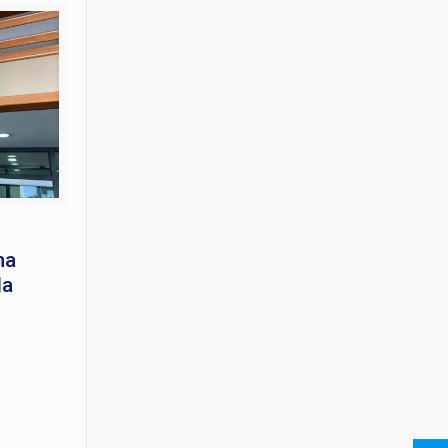
na
la