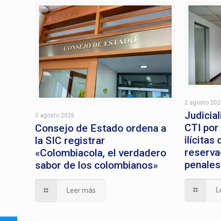
2 agosto 20
Judicial
3 agosto 2026
CTI por
Consejo de Estado ordena a
ilícitas
la SIC registrar
reserva
«Colombiacola, el verdadero
penales
sabor de los colombianos»
L
Leer más