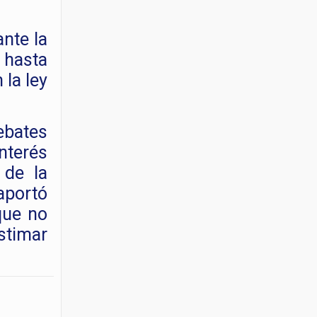
nte la
s hasta
 la ley
ebates
nterés
 de la
aportó
que no
estimar