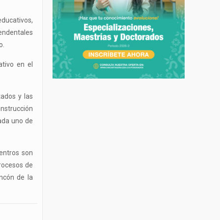
educativos,
cendentales
o.
ativo en el
tados y las
onstrucción
cada uno de
entros son
procesos de
incón de la