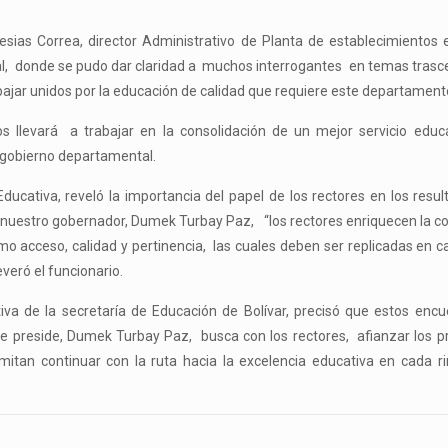
lesias Correa, director Administrativo de Planta de establecimientos 
ial, donde se pudo dar claridad a muchos interrogantes en temas tras
abajar unidos por la educación de calidad que requiere este departament
os llevará a trabajar en la consolidación de un mejor servicio educ
l gobierno departamental.
ducativa, reveló la importancia del papel de los rectores en los resul
e nuestro gobernador, Dumek Turbay Paz, “los rectores enriquecen la c
omo acceso, calidad y pertinencia, las cuales deben ser replicadas en 
veró el funcionario.
va de la secretaría de Educación de Bolívar, precisó que estos encu
ue preside, Dumek Turbay Paz, busca con los rectores, afianzar los 
ermitan continuar con la ruta hacia la excelencia educativa en cada r