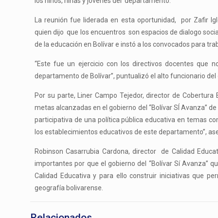
los niños, niñas y jóvenes del departamento.
La reunión fue liderada en esta oportunidad, por Zafir Ig
quien dijo que los encuentros son espacios de dialogo soc
de la educación en Bolívar e instó a los convocados para tr
“Este fue un ejercicio con los directivos docentes que n
departamento de Bolívar”, puntualizó el alto funcionario de
Por su parte, Liner Campo Tejedor, director de Cobertura E
metas alcanzadas en el gobierno del “Bolívar SÍ Avanza” d
participativa de una política pública educativa en temas c
los establecimientos educativos de este departamento”, ase
Robinson Casarrubia Cardona, director de Calidad Educati
importantes por que el gobierno del “Bolívar Sí Avanza” q
Calidad Educativa y para ello construir iniciativas que p
geografía bolivarense.
Relacionados