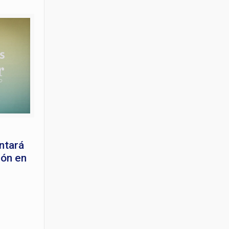
ntará
ión en