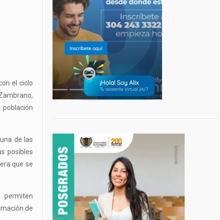
on el ciclo
 Zambrano,
 población
 una de las
us posibles
nera que se
s, permiten
ormación de