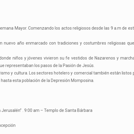
 semana Mayor. Comenzando los actos religiosos desde las 9 a.m de e
un nuevo año enmarcado con tradiciones y costumbres religiosas que
onde niños y jóvenes vivieron su fe vestidos de Nazarenos y marcha
ue representaban los pasos de la Pasión de Jesús.
mo y cultura. Los sectores hotelero y comercial también están listos p
en hasta esta población de la Depresión Momposina.
a Jerusalén” . 9:00 am – Templo de Santa Bárbara
ncepción