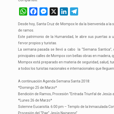
Compártelo:
WhatsApp
Facebook
Messenger
X
LinkedIn
Telegram
Desde hoy, Santa Cruz de Mompox le da la bienvenida a la
de ramos.
Este patrimonio de la Humanidad, le abre sus puertas a 
fervor propios y turistas.
La semana pasada se llevó a cabo la “Semana Santica”, d
principales calles de Mompox con bellas obras en madera, q
Mompox está preparado en materia de seguridad, salud, turis
a todos los turistas nacionales e internacionales que llegu
A continuación Agenda Semana Santa 2018:
*Domingo 25 de Marzo*
Bendición de Ramos, Procesión “Entrada Triunfal de Jesús 
*Lunes 26 de Marzo*
Solemne Eucaristía. 6:00 pm – Templo de la Inmaculada Co
Procesión del “Pae” Jesús Nazareno”