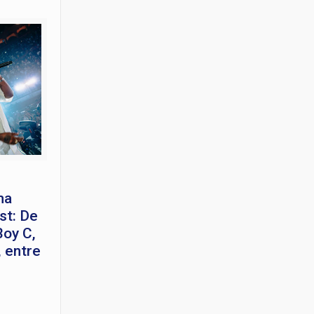
ma
st: De
Boy C,
 entre