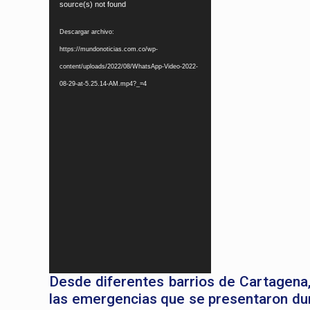
de
source(s) not found
vídeo
Descargar archivo:
https://mundonoticias.com.co/wp-
content/uploads/2022/08/WhatsApp-Video-2022-
08-29-at-5.25.14-AM.mp4?_=4
Desde diferentes barrios de Cartagena,
las emergencias que se presentaron dura