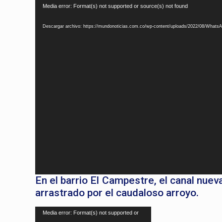
Reproductor
Media error: Format(s) not supported or source(s) not found
de
Descargar archivo: https://mundonoticias.com.co/wp-content/uploads/2022/08/Whats
vídeo
En el barrio El Campestre, el canal nue
arrastrado por el caudaloso arroyo.
Reproductor
Media error: Format(s) not supported or