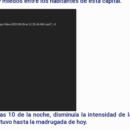
miedos entre los habitantes de esta capital.
App-Video-2022-08-29-at-12.35.44-AM.mp4?_=2
 10 de la noche, disminuía la intensidad de la 
tuvo hasta la madrugada de hoy.