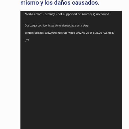
mismo y los daños causados.
Reproductor
Media error: Format(s) not supported or source(s) not found
de
Descargar archivo: https://mundonoticias.com.co/wp-
vídeo
content/uploads/2022/08/WhatsApp-Video-2022-08-29-at-5.25.39-AM.mp4?
_=5