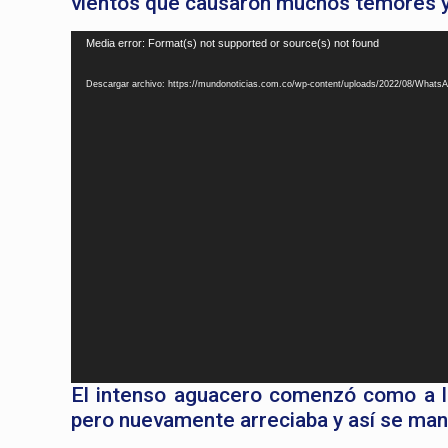
vientos que causaron muchos temores y 
Reproductor
Media error: Format(s) not supported or source(s) not found
de
Descargar archivo: https://mundonoticias.com.co/wp-content/uploads/2022/08/Whats
vídeo
El intenso aguacero comenzó como a las
pero nuevamente arreciaba y así se man