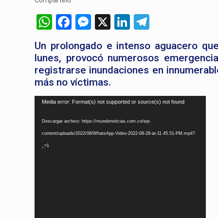
Compártelo:
WhatsApp
Facebook
Messenger
X
LinkedIn
Telegram
Un prolongado e intenso aguacero que
lunes, provocó numerosos emergencias
registrarse inundaciones en innumerabl
más no víctimas.
Reproductor
Media error: Format(s) not supported or source(s) not found
de
Descargar archivo: https://mundonoticias.com.co/wp-
vídeo
content/uploads/2022/08/WhatsApp-Video-2022-08-28-at-11.45.51-PM.mp4?
_=1