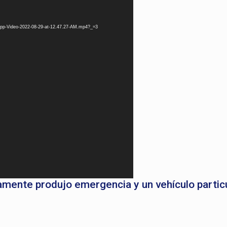
App-Video-2022-08-29-at-12.47.27-AM.mp4?_=3
vamente produjo emergencia y un vehículo partic