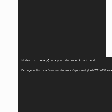
Reproductor
Media error: Format(s) not supported or source(s) not found
de
Descargar archivo: https://mundonoticias.com.co/wp-content/uploads/2022/08/Whats
vídeo