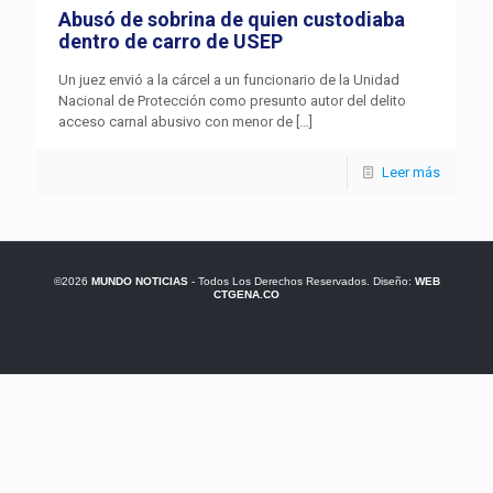
Abusó de sobrina de quien custodiaba
dentro de carro de USEP
Un juez envió a la cárcel a un funcionario de la Unidad
Nacional de Protección como presunto autor del delito
acceso carnal abusivo con menor de
[…]
Leer más
©2026
MUNDO NOTICIAS
- Todos Los Derechos Reservados. Diseño:
WEB
CTGENA.CO