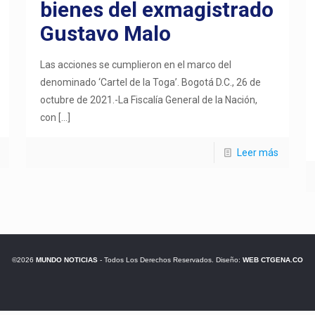
bienes del exmagistrado
Gustavo Malo
Las acciones se cumplieron en el marco del
denominado ‘Cartel de la Toga’. Bogotá D.C., 26 de
octubre de 2021.-La Fiscalía General de la Nación,
con
[…]
Leer más
©2026
MUNDO NOTICIAS
- Todos Los Derechos Reservados. Diseño:
WEB CTGENA.CO