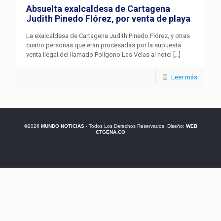
Absuelta exalcaldesa de Cartagena
Judith Pinedo Flórez, por venta de playa
La exalcaldesa de Cartagena Judith Pinedo Flórez, y otras
cuatro personas que eran procesadas por la supuesta
venta ilegal del llamado Polígono Las Velas al hotel
[…]
Leer más
©2026
MUNDO NOTICIAS
- Todos Los Derechos Reservados. Diseño:
WEB
CTGENA.CO