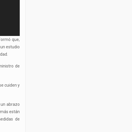
nformó que,
 un estudio
udad.
ministro de
se cuiden y
e un abrazo
s más están
medidas de