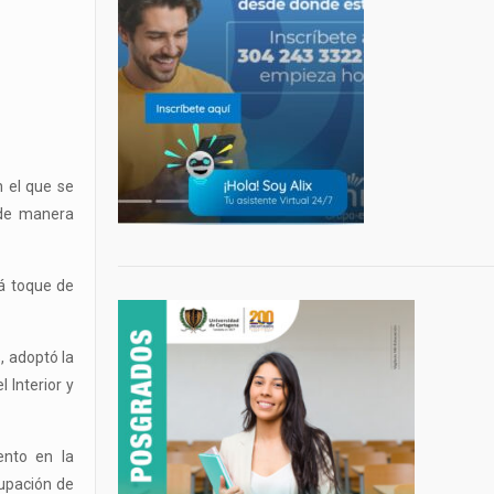
n el que se
 de manera
rá toque de
, adoptó la
 Interior y
ento en la
cupación de