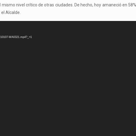
 mismo nivel crítico de otras ciudades. De hecho, hoy amaneció en 58% 
el Alcalde.
20210107-WA0321.mp4?_=1