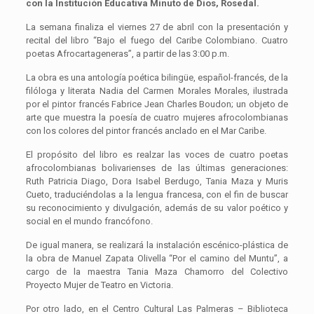
con la Institución Educativa Minuto de Dios, Rosedal.
La semana finaliza el viernes 27 de abril con la presentación y
recital del libro “Bajo el fuego del Caribe Colombiano. Cuatro
poetas Afrocartageneras”, a partir de las 3:00 p.m.
La obra es una antología poética bilingüe, español-francés, de la
filóloga y literata Nadia del Carmen Morales Morales, ilustrada
por el pintor francés Fabrice Jean Charles Boudon; un objeto de
arte que muestra la poesía de cuatro mujeres afrocolombianas
con los colores del pintor francés anclado en el Mar Caribe.
El propósito del libro es realzar las voces de cuatro poetas
afrocolombianas bolivarienses de las últimas generaciones:
Ruth Patricia Diago, Dora Isabel Berdugo, Tania Maza y Muris
Cueto, traduciéndolas a la lengua francesa, con el fin de buscar
su reconocimiento y divulgación, además de su valor poético y
social en el mundo francófono.
De igual manera, se realizará la instalación escénico-plástica de
la obra de Manuel Zapata Olivella “Por el camino del Muntu”, a
cargo de la maestra Tania Maza Chamorro del Colectivo
Proyecto Mujer de Teatro en Victoria.
Por otro lado, en el Centro Cultural Las Palmeras – Biblioteca