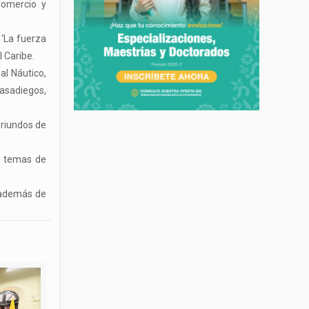
Comercio y
 ‘La fuerza
 Caribe.
al Náutico,
Casadiegos,
oriundos de
os temas de
n además de