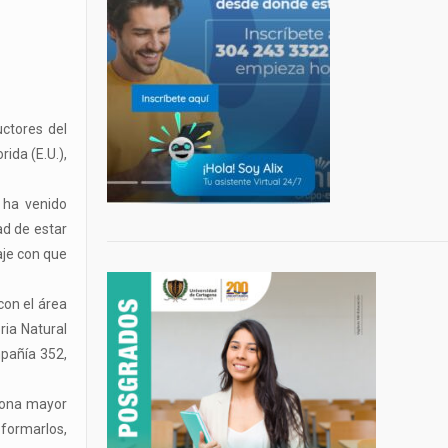
uctores del
ida (E.U.),
 ha venido
ad de estar
aje con que
con el área
ria Natural
mpañía 352,
ciona mayor
 formarlos,