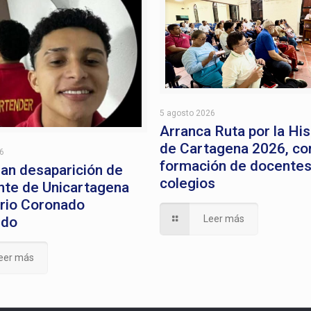
5 agosto 2026
Arranca Ruta por la His
de Cartagena 2026, con
26
formación de docentes
an desaparición de
colegios
nte de Unicartagena
rio Coronado
Leer más
edo
eer más