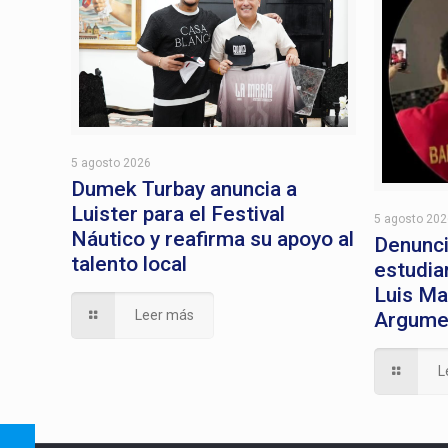
5 agosto 2026
Dumek Turbay anuncia a
Luister para el Festival
5 agosto 20
Náutico y reafirma su apoyo al
Denunci
talento local
estudia
Luis Ma
Leer más
Argum
L