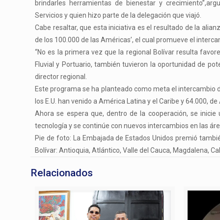
brindarles herramientas de bienestar y crecimiento”,a
Servicios y quien hizo parte de la delegación que viajó.
Cabe resaltar, que esta iniciativa es el resultado de la ali
de los 100.000 de las Américas’, el cual promueve el interc
“No es la primera vez que la regional Bolívar resulta favo
Fluvial y Portuario, también tuvieron la oportunidad de p
director regional.
Este programa se ha planteado como meta el intercambio de 
los E.U. han venido a América Latina y el Caribe y 64.000, d
Ahora se espera que, dentro de la cooperación, se inicie 
tecnología y se continúe con nuevos intercambios en las áre
Pie de foto: La Embajada de Estados Unidos premió también
Bolívar: Antioquia, Atlántico, Valle del Cauca, Magdalena, Cal
Relacionados