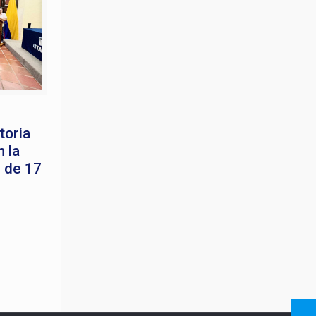
toria
 la
 de 17