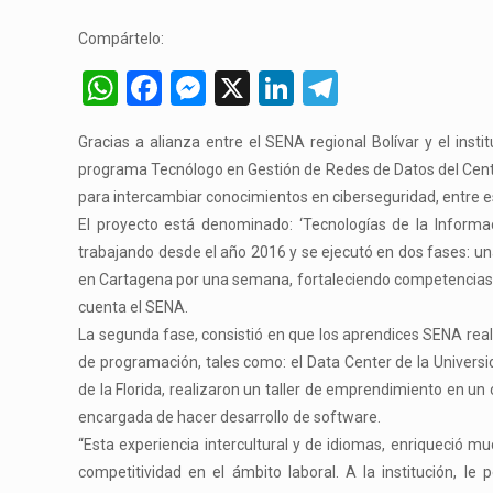
Compártelo:
WhatsApp
Facebook
Messenger
X
LinkedIn
Telegram
Gracias a alianza entre el SENA regional Bolívar y el inst
programa Tecnólogo en Gestión de Redes de Datos del Centro 
para intercambiar conocimientos en ciberseguridad, entre 
El proyecto está denominado: ‘Tecnologías de la Inform
trabajando desde el año 2016 y se ejecutó en dos fases: u
en Cartagena por una semana, fortaleciendo competencias e
cuenta el SENA.
La segunda fase, consistió en que los aprendices SENA reali
de programación, tales como: el Data Center de la Universid
de la Florida, realizaron un taller de emprendimiento en u
encargada de hacer desarrollo de software.
“Esta experiencia intercultural y de idiomas, enriqueció m
competitividad en el ámbito laboral. A la institución, le