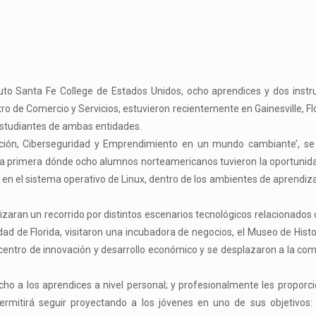
ituto Santa Fe College de Estados Unidos, ocho aprendices y dos instr
de Comercio y Servicios, estuvieron recientemente en Gainesville, Flor
estudiantes de ambas entidades.
ación, Ciberseguridad y Emprendimiento en un mundo cambiante’, se
na primera dónde ocho alumnos norteamericanos tuvieron la oportunid
n el sistema operativo de Linux, dentro de los ambientes de aprendiz
zaran un recorrido por distintos escenarios tecnológicos relacionados 
ad de Florida, visitaron una incubadora de negocios, el Museo de Histo
n centro de innovación y desarrollo económico y se desplazaron a la co
ucho a los aprendices a nivel personal; y profesionalmente les propor
 permitirá seguir proyectando a los jóvenes en uno de sus objetivos: