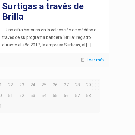
Surtigas a través de
Brilla
Una cifra histórica en la colocación de créditos a
través de su programa bandera “Brilla” registró
durante el año 2017, la empresa Surtigas, al
[…]
Leer más
1
22
23
24
25
26
27
28
29
0
51
52
53
54
55
56
57
58
1