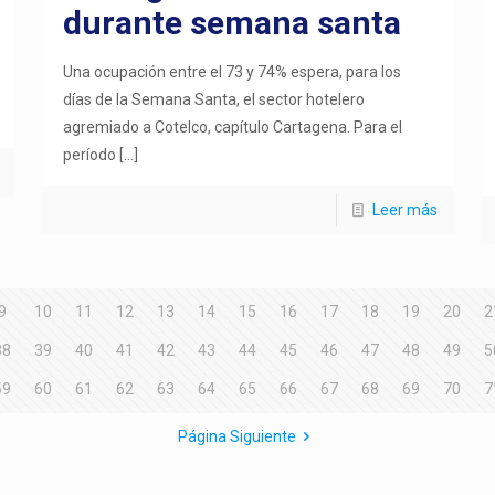
durante semana santa
Una ocupación entre el 73 y 74% espera, para los
días de la Semana Santa, el sector hotelero
agremiado a Cotelco, capítulo Cartagena. Para el
período
[…]
Leer más
9
10
11
12
13
14
15
16
17
18
19
20
2
38
39
40
41
42
43
44
45
46
47
48
49
5
59
60
61
62
63
64
65
66
67
68
69
70
7
Página Siguiente