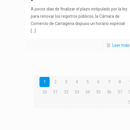
A pocos días de finalizar el plazo estipulado por la ley
para renovar los registros públicos, la Cámara de
Comercio de Cartagena dispuso un horario especial
[…]
Leer más
1
2
3
4
5
6
7
8
30
31
32
33
34
35
36
37