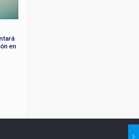
ntará
ión en