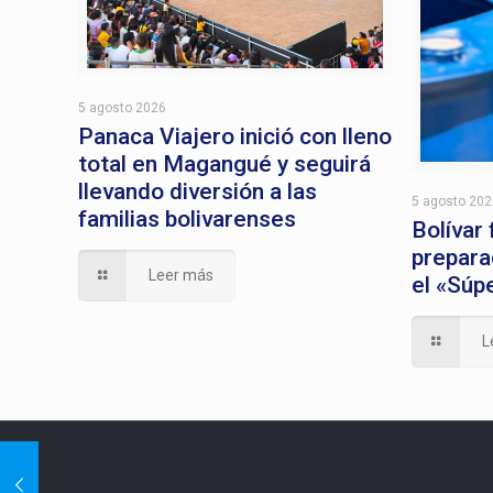
5 agosto 2026
Panaca Viajero inició con lleno
total en Magangué y seguirá
llevando diversión a las
5 agosto 20
familias bolivarenses
Bolívar
prepara
Leer más
el «Súp
L