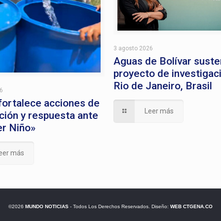
3 agosto 2026
Aguas de Bolívar suste
proyecto de investigac
Rio de Janeiro, Brasil
26
 fortalece acciones de
Leer más
ción y respuesta ante
er Niño»
eer más
©2026
MUNDO NOTICIAS
- Todos Los Derechos Reservados. Diseño:
WEB CTGENA.CO