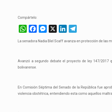
Compártelo:
WhatsApp
Facebook
Messenger
X
LinkedIn
Telegram
La senadora Nadia Blel Scaff avanza en protección de las m
Avanzó a segundo debate el proyecto de ley 147/2017 que 
bolivarense.
En Comisión Séptima del Senado de la República fue aprob
violencia obstétrica, entendiendo esta como aquellos maltra