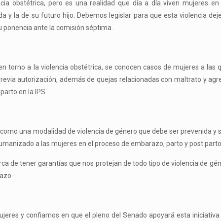
ncia obstétrica, pero es una realidad que día a día viven mujeres e
a y la de su futuro hijo. Debemos legislar para que esta violencia dej
su ponencia ante la comisión séptima.
en torno a la violencia obstétrica, se conocen casos de mujeres a las 
previa autorización, además de quejas relacionadas con maltrato y agre
parto en la IPS.
ca como una modalidad de violencia de género que debe ser prevenida y
humanizado a las mujeres en el proceso de embarazo, parto y post parto
a de tener garantías que nos protejan de todo tipo de violencia de gé
azo.
jeres y confiamos en que el pleno del Senado apoyará esta iniciativ