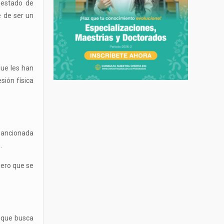
n estado de
e de ser un
que les han
sión física
 sancionada
.
nero que se
a que busca