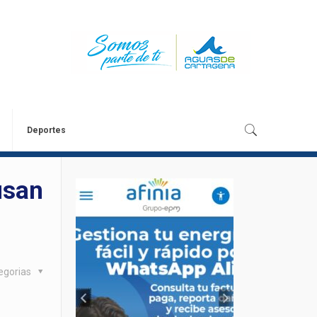
Deportes
usan
egorias