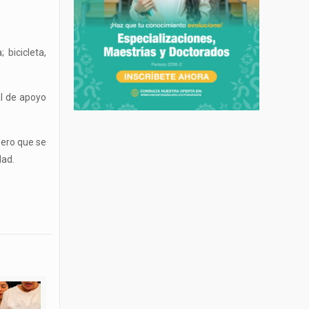
 bicicleta,
al de apoyo
mero que se
dad.