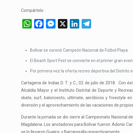
Compártelo:
WhatsApp
Facebook
Messenger
X
LinkedIn
Telegram
Bolívar se coronó Campeón Nacional de Fútbol Playa
El Beach Sport Fest se convierte en el primer gran eve
Por primera vez la oferta recreo deportiva del Distrito 
Cartagena de Indias D. T. y C., 02 de julio de 2018. Con éxi
Alcaldía Mayor y el Instituto Distrital de Deporte y Recre
skate, surf, baloncesto, ultímate, aeróbicos y freestyle 
diversión y el aprovechamiento de las vacaciones de propios 
Durante la jornada se dio cierre al Campeonato Nacional de Fú
Magdalena. Los anotadores para Bolívar fueron: Adonis Caro 
se lo llevaron Guajira y Barranquilla respectivamente.