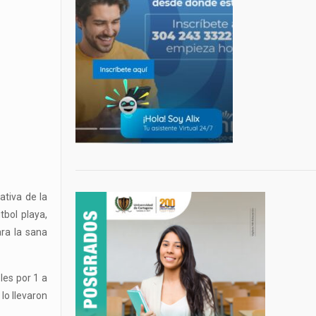
ativa de la
tbol playa,
ara la sana
les por 1 a
lo llevaron