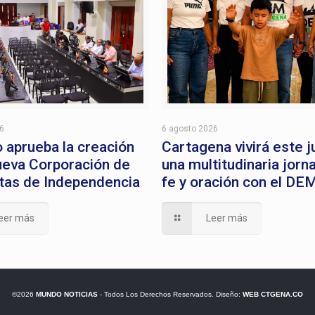
26
6 agosto 2026
 aprueba la creación
Cartagena vivirá este 
ueva Corporación de
una multitudinaria jorn
stas de Independencia
fe y oración con el DE
eer más
Leer más
©2026
MUNDO NOTICIAS
- Todos Los Derechos Reservados. Diseño:
WEB CTGENA.CO