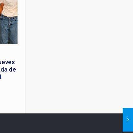
jueves
ada de
M