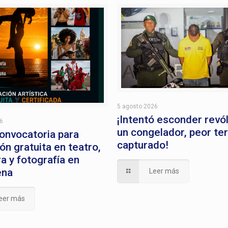
5 agosto 2026
¡Intentó esconder revó
26
un congelador, peor te
onvocatoria para
capturado!
ón gratuita en teatro,
ra y fotografía en
ena
Leer más
eer más