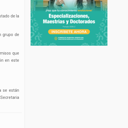
stado de la
un grupo de
omisos que
ón en este
a se están
 Secretaria