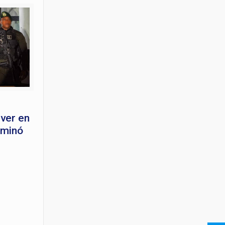
lver en
rminó