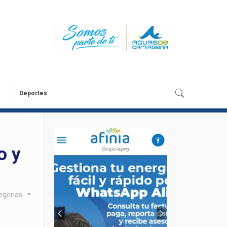
Deportes
o y
egorias