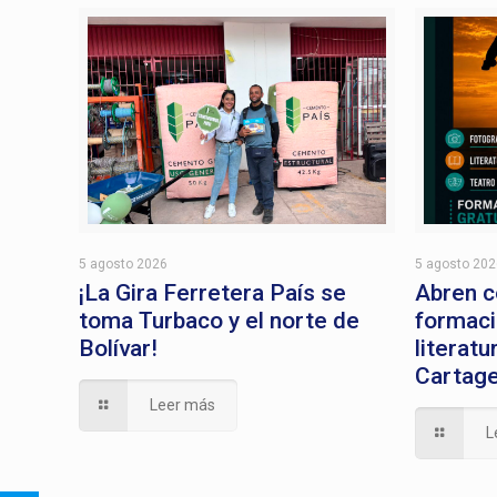
5 agosto 2026
5 agosto 20
¡La Gira Ferretera País se
Abren c
toma Turbaco y el norte de
formaci
Bolívar!
literatu
Cartag
Leer más
L