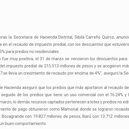
as la Secretaria de Hacienda Distrital, Sibila Carreño Quiroz, anunc
na en el recaudo de impuesto predial, con los descuentos que estuvier
 5% para predios no residenciales.
s fue muy positiva, el 31 de marzo se vencieron los descuentos para
el impuesto predial de 215.513 millones de pesos y se acogieron más
7 se lleva un crecimiento de recaudo por encima de 4%”, aseguró la Se
a de Hacienda aseguró que los predios que más aportaron al recaudo d
 seguido de los predios que tiene un uso comercial con el 16.24% y 
marzo, lo demás recursos captados pertenecen a lotes y predios no edif
miento de pago obtuvieron como Mamonal donde se lograron recauda
de Bocagrande con 19.827 millones de pesos, Barú con 13.712 millone
n un buen comportamiento.