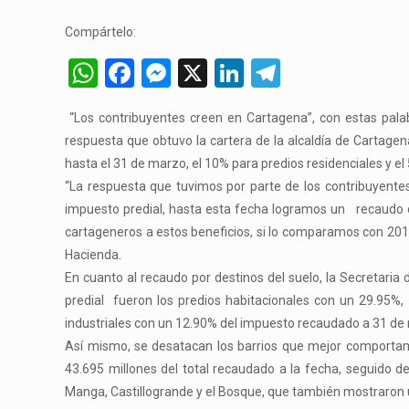
Compártelo:
WhatsApp
Facebook
Messenger
X
LinkedIn
Telegram
“Los contribuyentes creen en Cartagena”, con estas palabr
respuesta que obtuvo la cartera de la alcaldía de Cartage
hasta el 31 de marzo, el 10% para predios residenciales y el
“La respuesta que tuvimos por parte de los contribuyente
impuesto predial, hasta esta fecha logramos un recaudo d
cartageneros a estos beneficios, si lo comparamos con 201
Hacienda.
En cuanto al recaudo por destinos del suelo, la Secretari
predial fueron los predios habitacionales con un 29.95%,
industriales con un 12.90% del impuesto recaudado a 31 de 
Así mismo, se desatacan los barrios que mejor comporta
43.695 millones del total recaudado a la fecha, seguido 
Manga, Castillogrande y el Bosque, que también mostraro