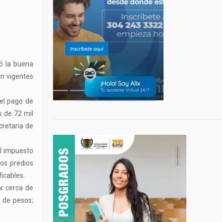
ió la buena
on vigentes
 el pago de
 de 72 mil
cretaria de
el impuesto
los predios
icables.
r cerca de
s de pesos;