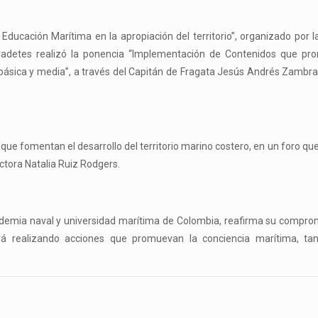
a Educación Marítima en la apropiación del territorio”, organizado por 
Cadetes realizó la ponencia “Implementación de Contenidos que pr
n básica y media”, a través del Capitán de Fragata Jesús Andrés Zambr
ue fomentan el desarrollo del territorio marino costero, en un foro qu
octora Natalia Ruiz Rodgers.
ademia naval y universidad marítima de Colombia, reafirma su compro
rá realizando acciones que promuevan la conciencia marítima, ta