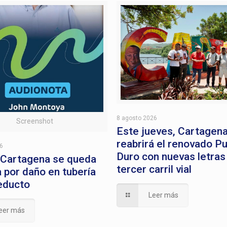
8 agosto 2026
Screenshot
Este jueves, Cartagen
reabrirá el renovado P
26
Duro con nuevas letras
 Cartagena se queda
tercer carril vial
a por daño en tubería
educto
Leer más
eer más