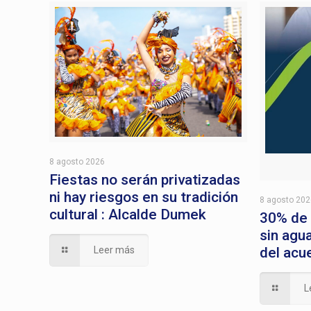
8 agosto 2026
Fiestas no serán privatizadas
ni hay riesgos en su tradición
8 agosto 20
cultural : Alcalde Dumek
30% de
sin agu
Leer más
del acu
L