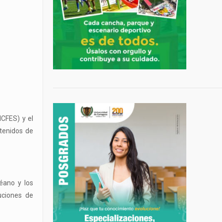
ICFES) y el
ntenidos de
éano y los
uciones de