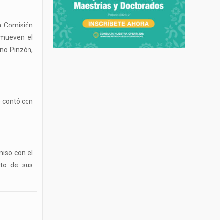
la Comisión
omueven el
ano Pinzón,
e contó con
miso con el
nto de sus