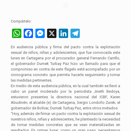
Compártelo:
WhatsApp
Facebook
Messenger
X
LinkedIn
Telegram
En audiencia pública y firma del pacto contra la explotación
sexual de niños, niñas y adolescentes, que fue convocada este
lunes en Cartagena por el procurador general Fernando Carrillo,
el gobernador Dumek Turbay Paz hizo un llamado para que el
compromiso en contra de este flagelo esté acompañado por un
cronograma concreto que permita hacerle seguimiento y tomar
las medidas pertinentes.
En medio de esta audiencia pública, en la cual también se llevó a
cabo un panel moderado por la periodista Jineth Bedoya,
estuvieron presentes la directora nacional del ICBF, Karen
Abudinén; el alcalde (e) de Cartagena, Sergio Londoño Zurek; el
gobernador de Bolívar, Dumek Turbay Paz, entre otros invitados.
“Hoy, además de firmar un pacto contra la explotación sexual de
nuestros niños, niñas y adolescentes, he planteado la necesidad
de tomar medidas concretas que se vean materializadas en
resultados. En primer lugar, como un gran paso, necesitamos