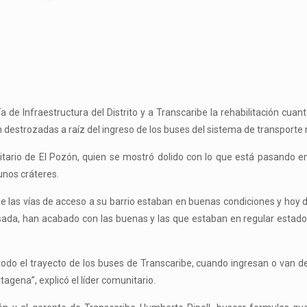
ía de Infraestructura del Distrito y a Transcaribe la rehabilitación cuan
án destrozadas a raíz del ingreso de los buses del sistema de transporte
nitario de El Pozón, quien se mostró dolido con lo que está pasando en
unos cráteres.
be las vías de acceso a su barrio estaban en buenas condiciones y hoy
sada, han acabado con las buenas y las que estaban en regular estad
odo el trayecto de los buses de Transcaribe, cuando ingresan o van de
tagena”, explicó el líder comunitario.