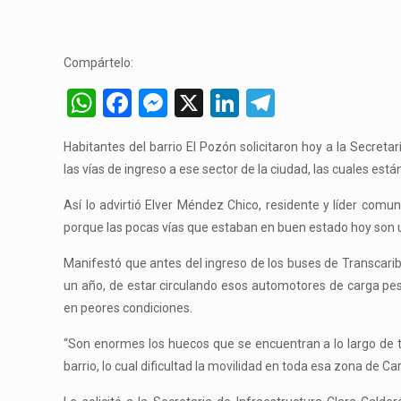
Compártelo:
WhatsApp
Facebook
Messenger
X
LinkedIn
Telegram
Habitantes del barrio El Pozón solicitaron hoy a la Secretar
las vías de ingreso a ese sector de la ciudad, las cuales est
Así lo advirtió Elver Méndez Chico, residente y líder comu
porque las pocas vías que estaban en buen estado hoy son 
Manifestó que antes del ingreso de los buses de Transcari
un año, de estar circulando esos automotores de carga pe
en peores condiciones.
“Son enormes los huecos que se encuentran a lo largo de t
barrio, lo cual dificultad la movilidad en toda esa zona de Car