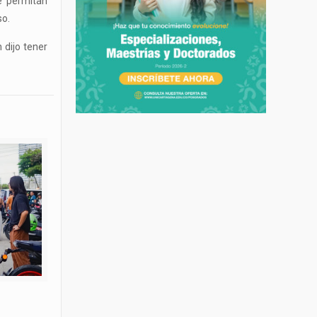
ue permitan
so.
 dijo tener