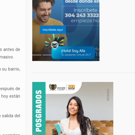
to antes de
 masivo.
 su barrio,
 después de
o hoy están
 salida del