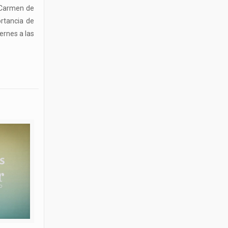
l Carmen de
ortancia de
ernes a las