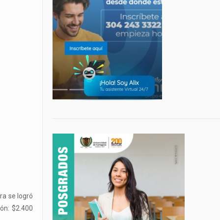
ra se logró
ión: $2.400