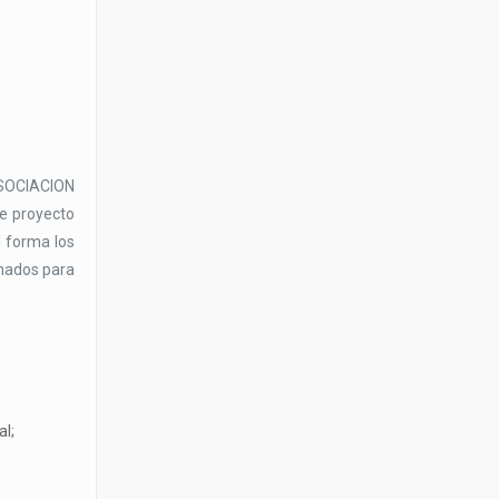
SOCIACION
de proyecto
l forma los
inados para
al;