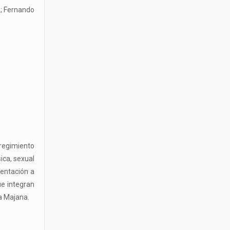
R; Fernando
rregimiento
ica, sexual
ientación a
ue integran
na Majana.