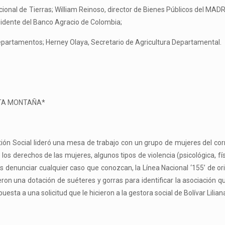
ional de Tierras; William Reinoso, director de Bienes Públicos del MAD
esidente del Banco Agracio de Colombia;
Departamentos; Herney Olaya, Secretario de Agricultura Departamental.
LTA MONTAÑA*
stión Social lideró una mesa de trabajo con un grupo de mujeres del co
los derechos de las mujeres, algunos tipos de violencia (psicológica, fís
es denunciar cualquier caso que conozcan, la Línea Nacional ‘155’ de or
eron una dotación de suéteres y gorras para identificar la asociación q
esta a una solicitud que le hicieron a la gestora social de Bolívar Lilia