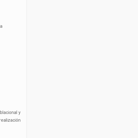
ía
blacional y
realización