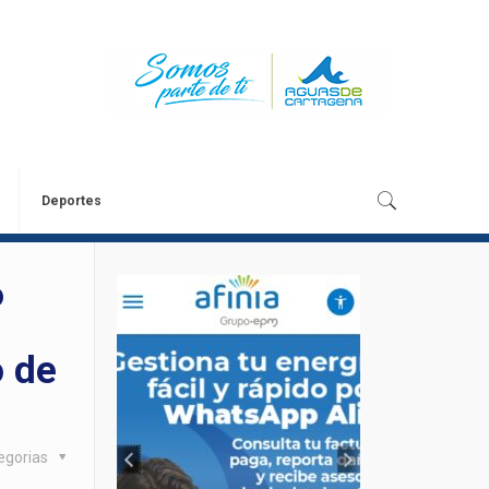
Deportes
6
s
o de
egorias