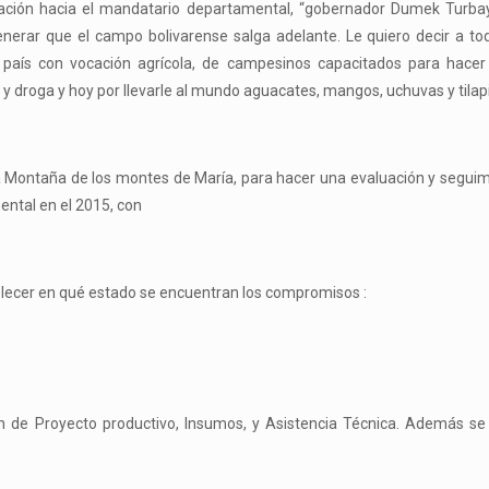
iración hacia el mandatario departamental, “gobernador Dumek Turbay
nerar que el campo bolivarense salga adelante. Le quiero decir a to
 país con vocación agrícola, de campesinos capacitados para hacer
y droga y hoy por llevarle al mundo aguacates, mangos, uchuvas y tilapi
ta Montaña de los montes de María, para hacer una evaluación y seguim
ntal en el 2015, con
blecer en qué estado se encuentran los compromisos :
 de Proyecto productivo, Insumos, y Asistencia Técnica. Además se