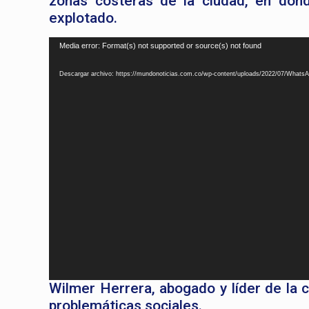
zonas costeras de la ciudad, en don
explotado.
Reproductor
Media error: Format(s) not supported or source(s) not found
de
Descargar archivo: https://mundonoticias.com.co/wp-content/uploads/2022/07/Whats
vídeo
Wilmer Herrera, abogado y líder de la 
problemáticas sociales.