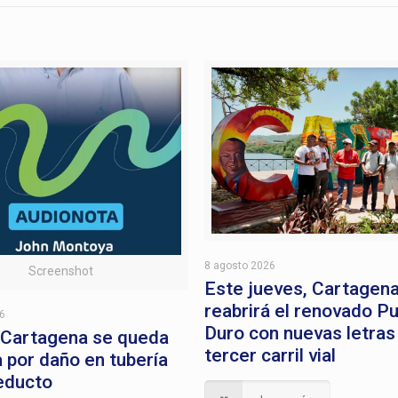
8 agosto 2026
Screenshot
Este jueves, Cartagen
reabrirá el renovado P
26
Duro con nuevas letras
 Cartagena se queda
tercer carril vial
a por daño en tubería
educto