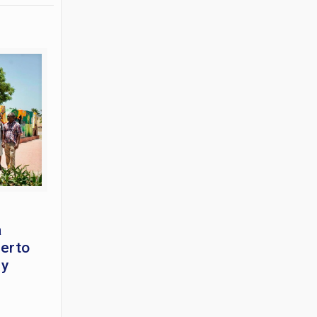
a
uerto
 y