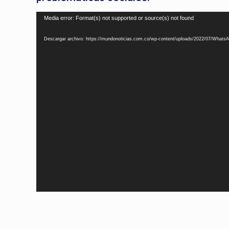
Reproductor
Media error: Format(s) not supported or source(s) not found
de
Descargar archivo: https://mundonoticias.com.co/wp-content/uploads/2022/07/Whats
vídeo