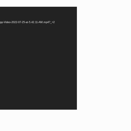
App-Video-2022-07-25-at-5.42.11-AM.mp4?_=2