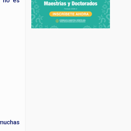
e no es
 muchas