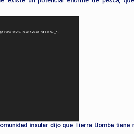
de existe un potencial enorme de pesca, qu
App-Video-2022-07-24-at-5.20.48-PM-1.mp4?_=1
comunidad insular dijo que Tierra Bomba tiene