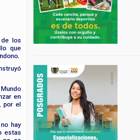
 de los
llo que
andono.
nstruyó
a Mundo
nzar en
 por el
 no hay
n estas