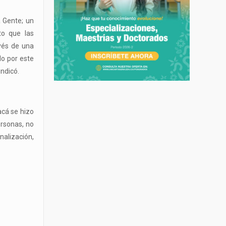
a Gente; un
to que las
vés de una
do por este
indicó.
acá se hizo
ersonas, no
nalización,