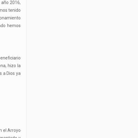
l año 2016,
emos tenido
cionamiento
ando hemos
eneficiario
na, hizo la
s a Dios ya
n el Arroyo