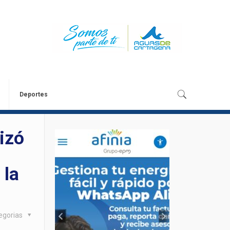
Deportes
izó
 la
egorias