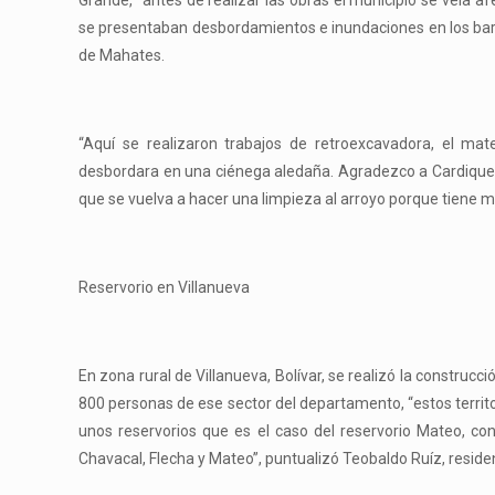
Grande, “antes de realizar las obras el municipio se veía 
se presentaban desbordamientos e inundaciones en los barr
de Mahates.
“Aquí se realizaron trabajos de retroexcavadora, el mat
desbordara en una ciénega aledaña. Agradezco a Cardique 
que se vuelva a hacer una limpieza al arroyo porque tiene 
Reservorio en Villanueva
En zona rural de Villanueva, Bolívar, se realizó la construc
800 personas de ese sector del departamento, “estos territo
unos reservorios que es el caso del reservorio Mateo, c
Chavacal, Flecha y Mateo”, puntualizó Teobaldo Ruíz, reside