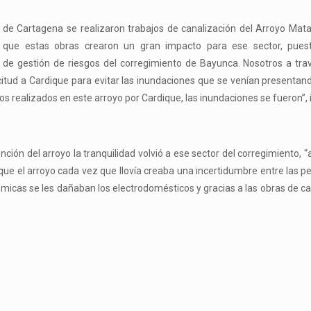
 de Cartagena se realizaron trabajos de canalización del Arroyo Mat
 que estas obras crearon un gran impacto para ese sector, pues
 de gestión de riesgos del corregimiento de Bayunca. Nosotros a tra
citud a Cardique para evitar las inundaciones que se venían presentan
s realizados en este arroyo por Cardique, las inundaciones se fueron”, 
ción del arroyo la tranquilidad volvió a ese sector del corregimiento, “
que el arroyo cada vez que llovía creaba una incertidumbre entre las p
icas se les dañaban los electrodomésticos y gracias a las obras de ca