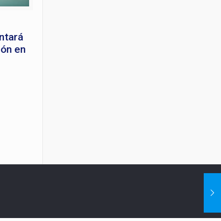
ntará
ión en