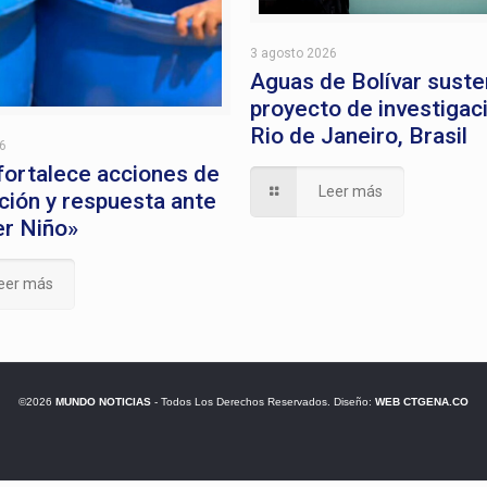
3 agosto 2026
Aguas de Bolívar suste
proyecto de investigac
Rio de Janeiro, Brasil
26
 fortalece acciones de
Leer más
ción y respuesta ante
er Niño»
eer más
©2026
MUNDO NOTICIAS
- Todos Los Derechos Reservados. Diseño:
WEB CTGENA.CO