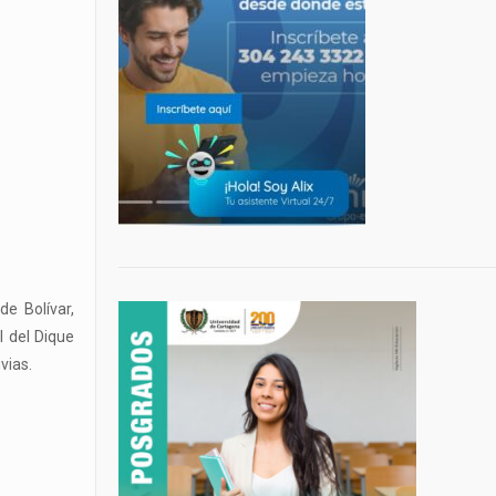
e Bolívar,
l del Dique
vias.