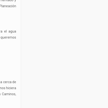
dimentado y
 Planeación
ra el agua
go queremos
 a cerca de
nos hiciera
s Caminos,