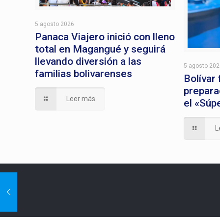
5 agosto 2026
Panaca Viajero inició con lleno
total en Magangué y seguirá
llevando diversión a las
5 agosto 20
familias bolivarenses
Bolívar
prepara
Leer más
el «Súp
L