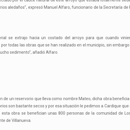
afectado por el cauce natural de este arroyo que estaba totalmente se
ios aledaños”, expresó Manuel Alfaro, funcionario de la Secretaría de
erial se extrajo hacia un costado del arroyo para que cuando vinie
por todas las obras que se han realizado en el municipio, sin embar
mucho sedimento”, añadió Alfaro.
ción de un reservorio que lleva como nombre Mateo, dicha obra beneficia
rios son bastante secos y por esa situación le pedimos a Cardique que 
on esta obra se benefician unas 800 personas de la comunidad de Lo
nte de Villanueva.