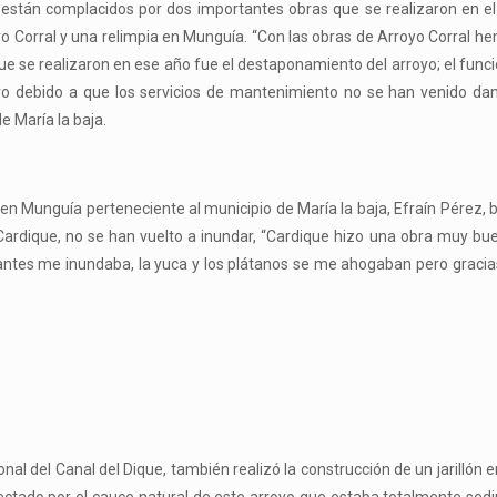
s están complacidos por dos importantes obras que se realizaron en e
oyo Corral y una relimpia en Munguía. “Con las obras de Arroyo Corral h
ue se realizaron en ese año fue el destaponamiento del arroyo; el fun
ro debido a que los servicios de mantenimiento no se han venido d
e María la baja.
 en Munguía perteneciente al municipio de María la baja, Efraín Pérez, b
Cardique, no se han vuelto a inundar, “Cardique hizo una obra muy bue
 antes me inundaba, la yuca y los plátanos se me ahogaban pero gracia
l del Canal del Dique, también realizó la construcción de un jarillón e